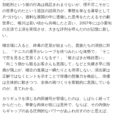
別処刑という彼の行為は残忍きわまりないが、理不尽こそがこ
の世界なのだという逆説の説得力が、事態を単なる暴挙として
片づけない。過剰な展開の中に透徹した思考をたたえるその劇
世界に、蜷川は若い頃から共鳴したと言い、2007年には小栗旬
の主演で上演を実現させ、大きな評判を呼んだのが記憶に新し
い。
稽古場に入ると、終幕の芝居が始まった。貴族たちの演技に対
し、「テニスの選手がレシーブを待つみたいな体勢で」「そこ
で空を見ると芝居くさくなるぞ！」「裾さばきが格好悪い」
「向こう側から観るお客さんも意識して」などと矢継ぎ早に指
摘が飛ぶが、稽古の進展は一瞬たりとも停滞しない。演出家は
正解ではなくヒントを示すことで俳優の想像力を喚起し、俳優
は主体的に動きつつ、全体の画づくりを客観的に意識している
のが、見てわかる。
カリギュラを演じる内田健司が登場したのは、しばらく経って
からだった。華奢な肉体が役には意外で、ならば、その内側か
らギャップのある圧倒的なパワーがあふれ出すのかと思えば、