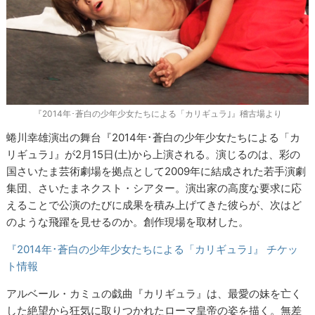
『2014年･蒼白の少年少女たちによる「カリギュラ｣』稽古場より
蜷川幸雄演出の舞台『2014年･蒼白の少年少女たちによる「カ
リギュラ｣』が2月15日(土)から上演される。演じるのは、彩の
国さいたま芸術劇場を拠点として2009年に結成された若手演劇
集団、さいたまネクスト・シアター。演出家の高度な要求に応
えることで公演のたびに成果を積み上げてきた彼らが、次はど
のような飛躍を見せるのか。創作現場を取材した。
『2014年･蒼白の少年少女たちによる「カリギュラ｣』 チケッ
ト情報
アルベール・カミュの戯曲『カリギュラ』は、最愛の妹を亡く
した絶望から狂気に取りつかれたローマ皇帝の姿を描く。無差