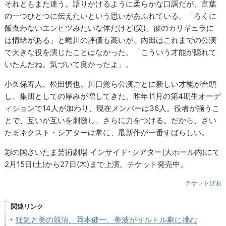
それともまた違う。語りかけるように柔らかな口調だが、言葉
の一つひとつに伝えたいという思いがあふれている。「ろくに
飯食わないエンピツみたいな体だけど(笑)、彼のカリギュラに
は情緒がある」と蜷川の評価も高いが、内田はこれまでの公演
で大きな役を演じたことはなかった。「こういう才能が隠れて
いたんだね。気づいて良かったよ」。
小久保寿人、松田慎也、川口覚ら公演ごとに新しい才能が台頭
し、集団としての厚みが増してきた。昨年11月の第4期生オーデ
ィションで14人が加わり、現在メンバーは36人。役者が揃うこ
とで、互いが互いを刺激し、さらに力をつける。だから、さい
たまネクスト・シアターは常に、最新作が一番すばらしい。
彩の国さいたま芸術劇場 インサイド･シアター(大ホール内)にて
2月15日(土)から27日(木)まで上演。チケット発売中。
チケットぴあ
関連リンク
狂気と美の競演。岡本健一、美波がサルトル劇に挑む