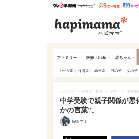
ウレぴあ総研
ハピママ*
ウレぴあ
ハピ
ファミリー
妊娠・出産
赤ちゃん
１〜３歳
保育園
幼稚園
男の子
女の子
>
>
>
ハピママ*
子育て・教育
小学生
中学受
中学受験で親子関係が悪化
かの言葉”」
高橋 マミ