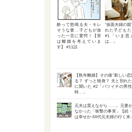
酔って怒鳴る夫・キレ
“仮面夫婦の親
そうな妻…子どもが放
れた子どもた
った一言に驚愕！【実
#1「いま思
は離婚を考えていま
は…」
す】 #11話
【熟年離婚】その後“新しい恋
る？ ずっと独身？ 夫と別れ
に聞いた #2「バツイチの男
時…」
元夫は震えながら……。元妻
なかった「衝撃の事実」【続
は幸せか-50代元夫婦の行く末- 