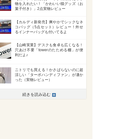
物を入れたい！「かわいい猫グッズ（お
菓子付き）」2点実物レビュー
【カルディ新発売】爽やかでシックなネ
コバッグ（5点セット）レビュー！外せ
るインナーバッグも付いてるよ
【山崎実業】デスクも食卓も広くなる！
穴あけ不要「towerのたためる棚」が便
利だよ♪
ニトリでも買える！かさばらないのに超
涼しい「ターボハンディファン」が凄か
った（実物レビュー）
続きを読み込む