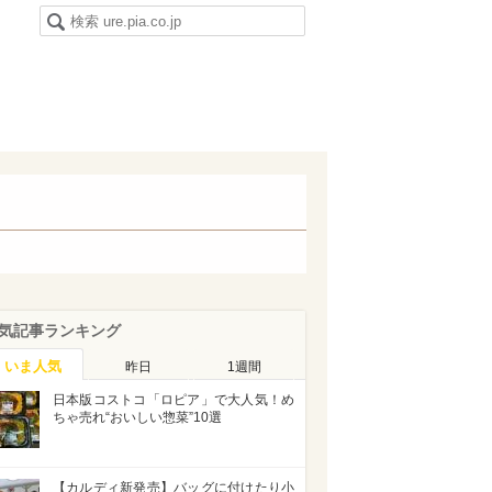
気記事ランキング
いま人気
昨日
1週間
日本版コストコ「ロピア」で大人気！め
ちゃ売れ“おいしい惣菜”10選
【カルディ新発売】バッグに付けたり小