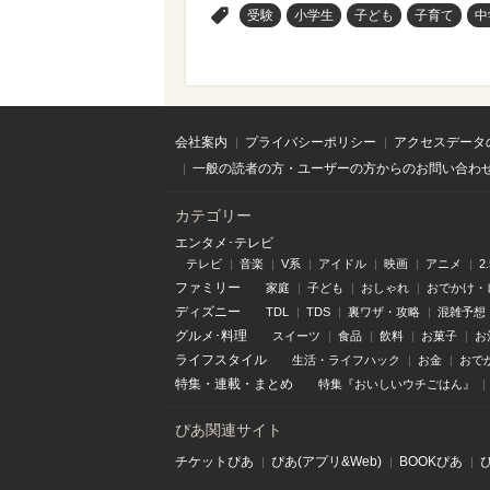
>
受験
小学生
子ども
子育て
中
会社案内
プライバシーポリシー
アクセスデータ
一般の読者の方・ユーザーの方からのお問い合わ
カテゴリー
エンタメ･テレビ
テレビ
音楽
V系
アイドル
映画
アニメ
2
ファミリー
家庭
子ども
おしゃれ
おでかけ・
ディズニー
TDL
TDS
裏ワザ・攻略
混雑予想
グルメ･料理
スイーツ
食品
飲料
お菓子
お
ライフスタイル
生活・ライフハック
お金
おで
特集
・
連載
・
まとめ
特集『おいしいウチごはん』
ぴあ関連サイト
チケットぴあ
ぴあ(アプリ&Web)
BOOKぴあ