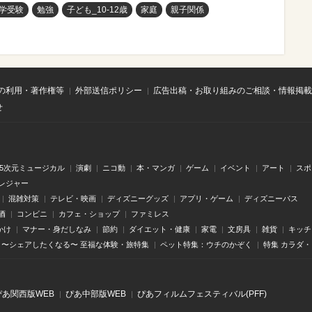
学受験
勉強
子ども_10-12歳
家庭
親子関係
の利用・著作権等
外部送信ポリシー
広告出稿・お取り組みのご相談・情報掲載
せ
.5次元ミュージカル
演劇
ニコ動
本・マンガ
ゲーム
イベント
アート
スポ
レジャー
混雑対策
テレビ・映画
ディズニーグッズ
アプリ・ゲーム
ディズニーパス
酒
コンビニ
カフェ・ショップ
ファミレス
かけ
マナー・身だしなみ
節約
ダイエット・健康
家電
文房具
雑貨
キッチ
〜シェアしたくなる〜 至福な体験・旅特集
ペット特集：ウチのかぞく
特集 カラダ
ぴあ関⻄版WEB
ぴあ中部版WEB
ぴあフィルムフェスティバル(PFF)