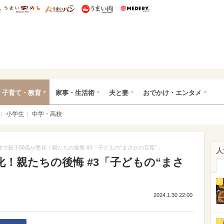
総研 ディズニー特集
mimot.
うまいめし
うまいパン
うまい肉
Medery.
ママ*
子育て・教育
家事・生活術
夫と妻
おでかけ・エンタメ
小学生
中学・高校
験で親子関係が悪化！親たちの後悔 #3「子どもの“まさかの言葉”」
人
！親たちの後悔 #3「子どもの“まさ
1
2024.1.30 22:00
2