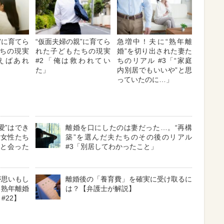
”に育てら
“仮面夫婦の親”に育てら
急増中！夫に“熟年離
ちの現実
れた子どもたちの現実
婚”を切り出された妻た
えばあれ
#2「俺は救われてい
ちのリアル #3「“家庭
た」
内別居でもいいや”と思
っていたのに…」
愛”はでき
離婚を口にしたのは妻だった…。“再構
た女性たち
築”を選んだ夫たちのその後のリアル
性と会った
#3「別居してわかったこと」
が思いもし
離婚後の「養育費」を確実に受け取るに
・熟年離婚
は？【弁護士が解説】
#22】