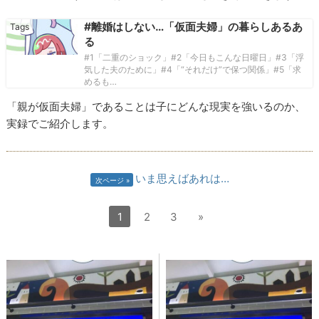
#離婚はしない…「仮面夫婦」の暮らしあるあ
る
#1「二重のショック」#2「今日もこんな日曜日」#3「浮
気した夫のために」#4「“それだけ”で保つ関係」#5「求
めるも…
「親が仮面夫婦」であることは子にどんな現実を強いるのか、
実録でご紹介します。
いま思えばあれは…
次ページ
1
2
3
»