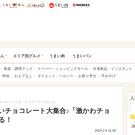
総研 ディズニー特集
mimot.
うまいめし
うまいパン
うまい肉
Medery.
いめし
はん
エリア別グルメ
うまい肉
うまいパン
食器・調理グッズ
スーパー・ショッピングモール
冷凍食品・インスタント
時短
おもてなし
ダイエット・ヘルシー
お取り寄せ
手みやげ
人
激かわチョコ缶」もプチプラで買える！
いチョコレート大集合♪「激かわチョ
1
る！
2024.2.4 11:50