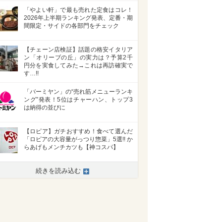
「やよい軒」で最も売れた定食はコレ！
2026年上半期ランキング発表、定番・期
間限定・サイドの各部門をチェック
【チェーン店検証】話題の格安イタリア
ン「オリーブの丘」の実力は？予算2千
円分を実食してみた→これは再訪確実で
す…!!
「バーミヤン」の“売れ筋メニューランキ
ング”発表！5位はチャーハン、トップ3
は納得の並びに
【ロピア】ガチおすすめ！食べて選んだ
「ロピアの大容量がっつり惣菜」5選!! か
らあげもメンチカツも【神コスパ】
続きを読み込む