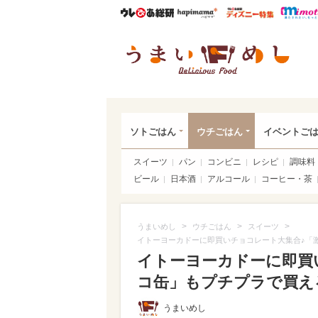
ウレぴあ総研
ハピママ*
ウレぴあ
うま
ソトごはん
ウチごはん
イベントご
スイーツ
パン
コンビニ
レシピ
調味料
ビール
日本酒
アルコール
コーヒー・茶
>
>
>
うまいめし
ウチごはん
スイーツ
イトーヨーカドーに即買いチョコレート大集合♪「
イトーヨーカドーに即買
コ缶」もプチプラで買え
うまいめし