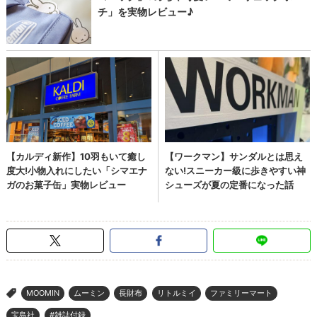
MOOMIN
ムーミン
長財布
リトルミイ
ファミリーマート
>
宝島社
#雑誌付録