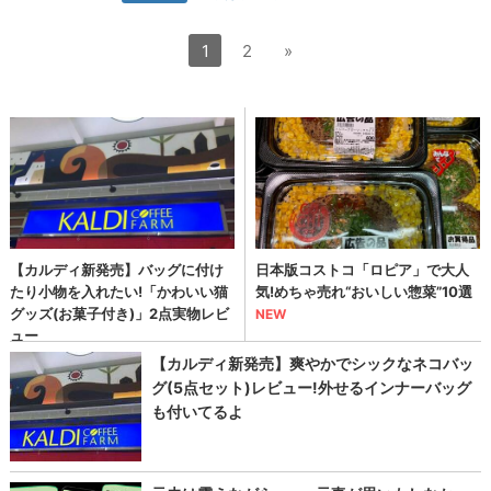
1
2
»