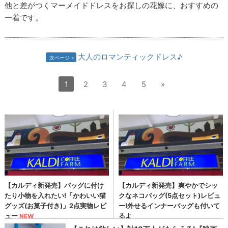
他と差がつくマーメイドドレスをお探しの花嫁に、おすすめの
一着です。
大人のロマンティックドレス♪
次ページ
1
2
3
4
5
»