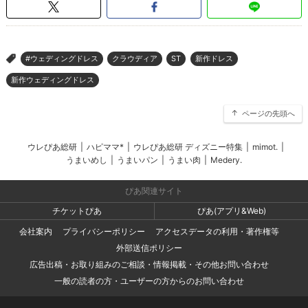
#ウェディングドレス
クラウディア
ST
新作ドレス
>
新作ウェディングドレス
ページの先頭へ
ウレぴあ総研
|
ハピママ*
|
ウレぴあ総研 ディズニー特集
|
mimot.
|
うまいめし
|
うまいパン
|
うまい肉
|
Medery.
ぴあ関連サイト
チケットぴあ
ぴあ(アプリ&Web)
会社案内
プライバシーポリシー
アクセスデータの利用・著作権等
外部送信ポリシー
広告出稿・お取り組みのご相談・情報掲載・その他お問い合わせ
一般の読者の方・ユーザーの方からのお問い合わせ