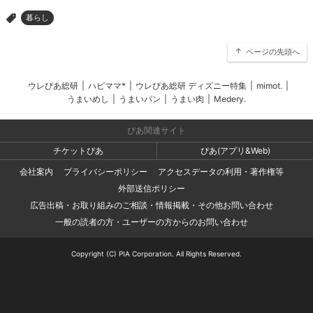
暮らし
>
ページの先頭へ
ウレぴあ総研
|
ハピママ*
|
ウレぴあ総研 ディズニー特集
|
mimot.
|
うまいめし
|
うまいパン
|
うまい肉
|
Medery.
ぴあ関連サイト
チケットぴあ
ぴあ(アプリ&Web)
会社案内
プライバシーポリシー
アクセスデータの利用・著作権等
外部送信ポリシー
広告出稿・お取り組みのご相談・情報掲載・その他お問い合わせ
一般の読者の方・ユーザーの方からのお問い合わせ
Copyright (C) PIA Corporation. All Rights Reserved.