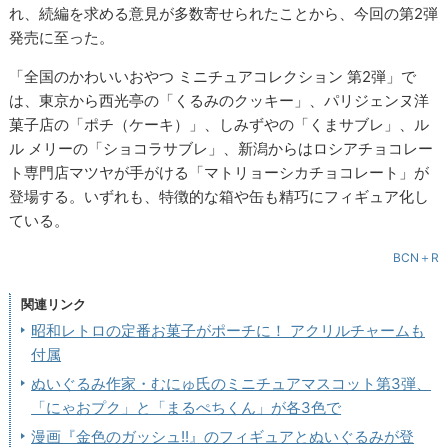
れ、続編を求める意見が多数寄せられたことから、今回の第2弾
発売に至った。
「全国のかわいいおやつ ミニチュアコレクション 第2弾」で
は、東京から西光亭の「くるみのクッキー」、パリジェンヌ洋
菓子店の「ポチ（ケーキ）」、しみずやの「くまサブレ」、ル
ル メリーの「ショコラサブレ」、新潟からはロシアチョコレー
ト専門店マツヤが手がける「マトリョーシカチョコレート」が
登場する。いずれも、特徴的な箱や缶も精巧にフィギュア化し
ている。
BCN＋R
関連リンク
昭和レトロの定番お菓子がポーチに！ アクリルチャームも
付属
ぬいぐるみ作家・むにゅ氏のミニチュアマスコット第3弾、
「にゃおプク」と「まるぺちくん」が各3色で
漫画『金色のガッシュ!!』のフィギュアとぬいぐるみが登