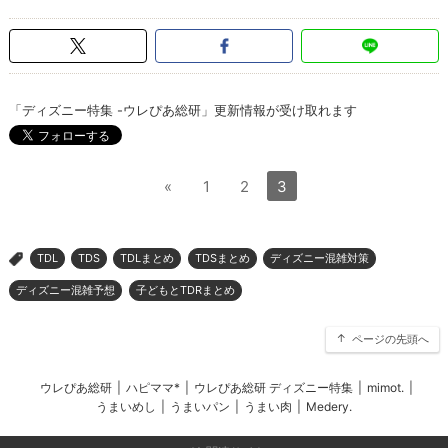
「ディズニー特集 -ウレぴあ総研」更新情報が受け取れます
«
1
2
3
TDL
TDS
TDLまとめ
TDSまとめ
ディズニー混雑対策
>
ディズニー混雑予想
子どもとTDRまとめ
ページの先頭へ
ウレぴあ総研
|
ハピママ*
|
ウレぴあ総研 ディズニー特集
|
mimot.
|
うまいめし
|
うまいパン
|
うまい肉
|
Medery.