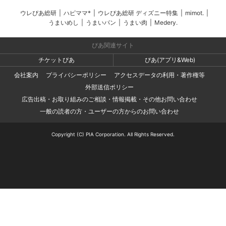
ウレぴあ総研
|
ハピママ*
|
ウレぴあ総研 ディズニー特集
|
mimot.
|
うまいめし
|
うまいパン
|
うまい肉
|
Medery.
ぴあ関連サイト
チケットぴあ
ぴあ(アプリ&Web)
会社案内
プライバシーポリシー
アクセスデータの利用・著作権等
外部送信ポリシー
広告出稿・お取り組みのご相談・情報掲載・その他お問い合わせ
一般の読者の方・ユーザーの方からのお問い合わせ
Copyright (C) PIA Corporation. All Rights Reserved.