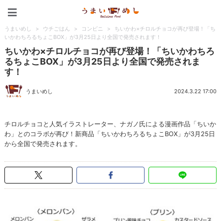
うまいめし
うまいめし
>
ウチごはん
>
コンビニ
>
ちいかわ×チロルチョコが再び登場！「ち
いかわちろるちょこBOX」が3月25日より全国で発売されます！
ちいかわ×チロルチョコが再び登場！「ちいかわちろ
るちょこBOX」が3月25日より全国で発売されま
す！
うまいめし
2024.3.22 17:00
チロルチョコと人気イラストレーター、ナガノ氏による漫画作品「ちいか
わ」とのコラボが再び！新商品「ちいかわちろるちょこBOX」が3月25日
から全国で発売されます。