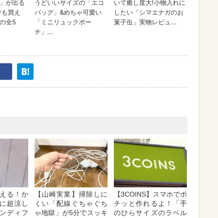
える！か
【山崎実業】掃除しに
【3COINS】スマホでポ
に超涼し
くい「配線ぐちゃぐち
チッと作れるよ！「手
ンディフ
ゃ地獄」が5分でスッキ
のひらサイズのラベル