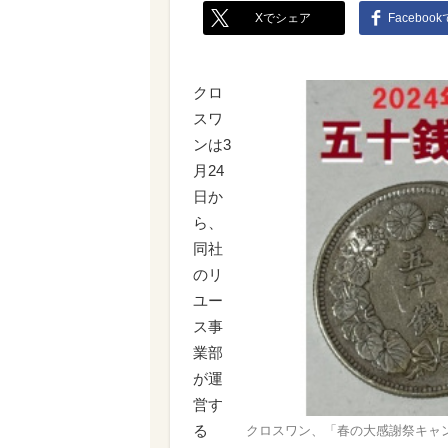
Xでシェア
Faceboo
クロ
スワ
ンは3
月24
日か
ら、
同社
のリ
ユー
ス事
業部
が運
営す
る
クロスワン、「春の大感謝祭キャン