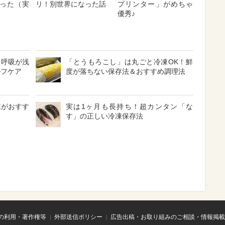
った（実
リ！別世界になった話
プリンター」がめちゃ
優秀♪
？呼吸が浅
「とうもろこし」は丸ごと冷凍OK！鮮
ルフケア
度が落ちない保存法＆おすすめ調理法
凍がおすす
実は1ヶ月も長持ち！超カンタン「な
す」の正しい冷凍保存法
の利用・著作権等
外部送信ポリシー
広告出稿・お取り組みのご相談・情報掲載