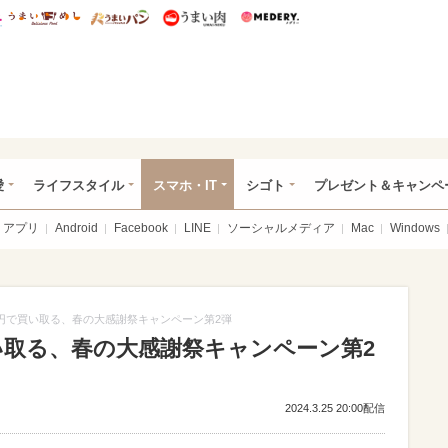
総研 ディズニー特集
mimot.
うまいめし
うまいパン
うまい肉
Medery.
ぴあ総研（うれぴあ）
愛
ライフスタイル
スマホ・IT
シゴト
プレゼント＆キャンペ
アプリ
Android
Facebook
LINE
ソーシャルメディア
Mac
Windows
0円で買い取る、春の大感謝祭キャンペーン第2弾
い取る、春の大感謝祭キャンペーン第2
2024.3.25 20:00配信