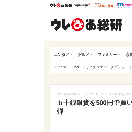
ウレぴあ総研
ハピママ*
ウレぴあ
ウレ
エンタメ
グルメ
ファミリー
恋
iPhone
iPad
Lサイズスマホ・タブレット
>
>
ウレぴあ総研
スマホ・IT
五十銭銀貨を50
五十銭銀貨を500円で買
弾