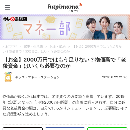
ハピママ*
ハピママ*
>
家事・生活術
>
お金・節約
>
【お金】2000万円ではもう足りな
い？物価高で「老後資金」はいくら必要なのか
【お金】2000万円ではもう足りない？物価高で「老
後資金」はいくら必要なのか
キッズ・マネー・ステーション
2026.6.22 21:20
物価高が続く現代日本では、老後資金の必要額も高騰しています。2019
年に話題となった「老後2000万円問題」の言葉に踊らされず、自分に必
要な老後資金の額は、自分でしっかりシミュレーションし、必要額に向け
た資産形成を進めましょう。