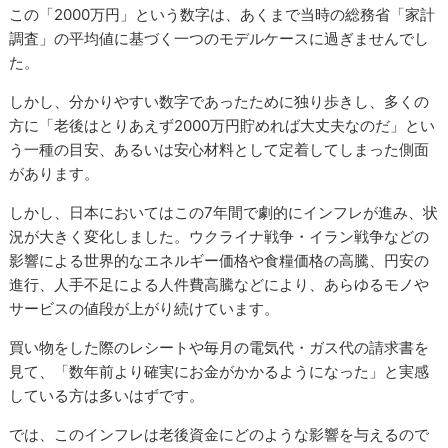
この「2000万円」という数字は、あくまで当時の総務省「家計
調査」の平均値に基づく一つのモデルケースに過ぎませんでし
た。
しかし、分かりやすい数字であったために独り歩きし、多くの
方に「老後はとりあえず2000万円貯めれば大丈夫なのだ」とい
う一種の目安、あるいは安心材料として定着してしまった側面
があります。
しかし、日本においてはこの7年間で劇的にインフレが進み、状
況が大きく変化しました。ウクライナ戦争・イラン戦争などの
影響による世界的なエネルギー価格や食糧価格の高騰、円安の
進行、人手不足による人件費高騰などにより、あらゆるモノや
サービスの値段が上がり続けています。
買い物をした際のレシートや毎月の電気代・ガス代の請求書を
見て、「数年前より確実にお金がかかるようになった」と実感
している方は多いはずです。
では、このインフレは老後資金にどのような影響を与えるので