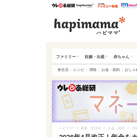
ウレぴあ総研
ハピママ*
ウレぴあ
ハピ
ファミリー
妊娠・出産
赤ちゃん
食生活
レシピ
掃除
お金・節約
おしゃ
>
>
>
ハピママ*
家事・生活術
お金・節約
2