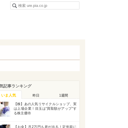
気記事ランキング
いま人気
昨日
1週間
【株】あの人気リサイクルショップ、実
は上場企業！目玉は“買取額がアップ”す
る株主優待
【お金】月2万円も差が出る！定年前に