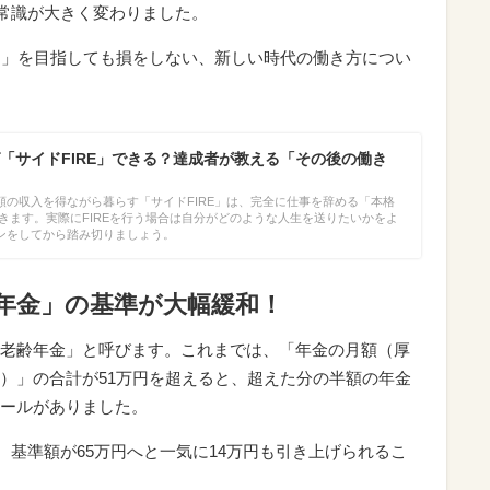
の常識が大きく変わりました。
円」を目指しても損をしない、新しい時代の働き方につい
「サイドFIRE」できる？達成者が教える「その後の働き
額の収入を得ながら暮らす「サイドFIRE」は、完全に仕事を辞める「本格
できます。実際にFIREを行う場合は自分がどのような人生を送りたいかをよ
ンをしてから踏み切りましょう。
齢年金」の基準が大幅緩和！
老齢年金」と呼びます。これまでは、「年金の月額（厚
）」の合計が51万円を超えると、超えた分の半額の年金
ールがありました。
て、基準額が65万円へと一気に14万円も引き上げられるこ