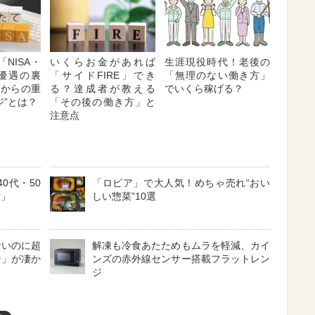
NISA・
いくらお金があれば
生涯現役時代！老後の
制優遇の裏
「サイドFIRE」でき
「無理のない働き方」
国からの重
る？達成者が教える
でいくら稼げる？
ジ”とは？
「その後の働き方」と
注意点
0代・50
「ロピア」で大人気！めちゃ売れ“おい
備」
しい惣菜”10選
ないのに超
解凍も冷食あたためもムラを軽減、カイ
ン」が凄か
ンズの赤外線センサー搭載フラットレン
ジ