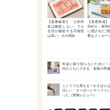
【老後破産】「公的年
【資産形成】「
金は破綻しない。でも
iDeCo」税
生活が破綻する可能性
に隠された“
は高い」その理由
要なメッセー
年金に頼り切らないために！4
代のうちにできる「老後の準
ニトリでも買える！かさばら
涼しい「ターボハンディファ
った（実物レビュー）