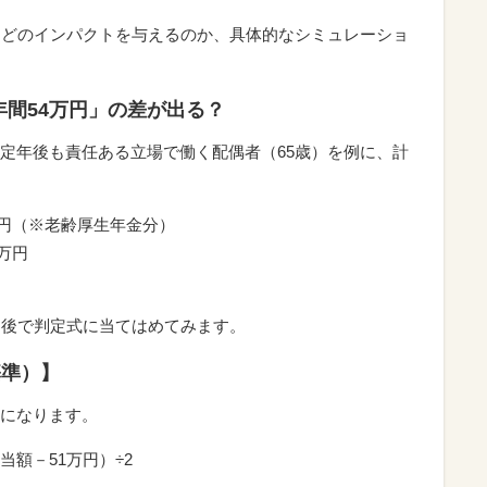
ほどのインパクトを与えるのか、具体的なシミュレーショ
間54万円」の差が出る？
定年後も責任ある立場で働く配偶者（65歳）を例に、計
万円（※老齢厚生年金分）
万円
と後で判定式に当てはめてみます。
基準）】
になります。
額－51万円）÷2