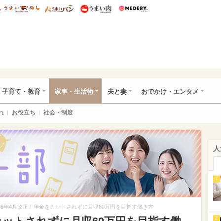
総研 ディズニー特集
mimot.
うまいめし
うまいパン
うまい肉
Medery.
ママ*
子育て・教育
家事・生活術
夫と妻
おでかけ・エンタメ
れ
お役立ち
社会・制度
人
1
026年4月改正！年金をカットされずに月収60万円を目指す働き方
2