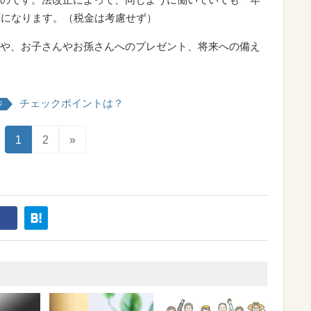
算になります。（税金は考慮せず）
や、お子さんやお孫さんへのプレゼント、将来への備え
チェックポイントは？
ジ
1
2
»