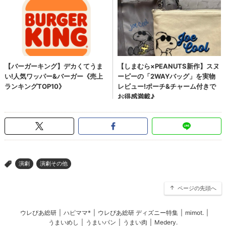
演劇
演劇その他
>
ページの先頭へ
ウレぴあ総研
|
ハピママ*
|
ウレぴあ総研 ディズニー特集
|
mimot.
|
うまいめし
|
うまいパン
|
うまい肉
|
Medery.