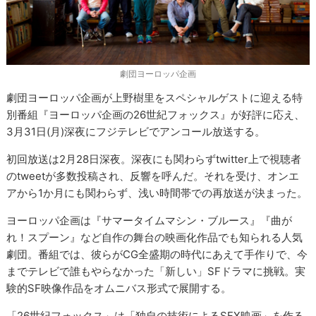
劇団ヨーロッパ企画
劇団ヨーロッパ企画が上野樹里をスペシャルゲストに迎える特
別番組『ヨーロッパ企画の26世紀フォックス』が好評に応え、
3月31日(月)深夜にフジテレビでアンコール放送する。
初回放送は2月28日深夜。深夜にも関わらずtwitter上で視聴者
のtweetが多数投稿され、反響を呼んだ。それを受け、オンエ
アから1か月にも関わらず、浅い時間帯での再放送が決まった。
ヨーロッパ企画は『サマータイムマシン・ブルース』『曲が
れ！スプーン』など自作の舞台の映画化作品でも知られる人気
劇団。番組では、彼らがCG全盛期の時代にあえて手作りで、今
までテレビで誰もやらなかった「新しい」SFドラマに挑戦。実
験的SF映像作品をオムニバス形式で展開する。
「26世紀フォックス」は「独自の技術によるSFX映画」を作る