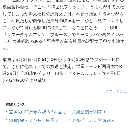
映画製作会社。そこへ「20世紀フォックス」とまちがえて入社
してしまった新入社員の沢野文子は、不安と疑念を抱きながら
も、社員たちが自作した渾身の映画を一つひとつ見ていくうち
に、やがて自らも映画に出演していくことになる……。 映画
『サマータイムマシン・ブルース』でヨーロッパ企画のメンバ
ーと 共演経験のある上野樹里が新入社員の沢野文子役で出演す
る。
放送は3月31日(月)25時10分から26時30分までフジテレビに
て。さらに他エリアでの放送も決定。福岡・テレビ西日本で3
月29日(土)26時10分より、山形・さくらんぼテレビで4月8日
(火)24時50分より放送。
チケットぴあ
関連リンク
宝塚の100周年を祝う3本立て！ 月組公演が開幕！
SHINeeテミンら、韓国ミュージカル『宮』に意気込み