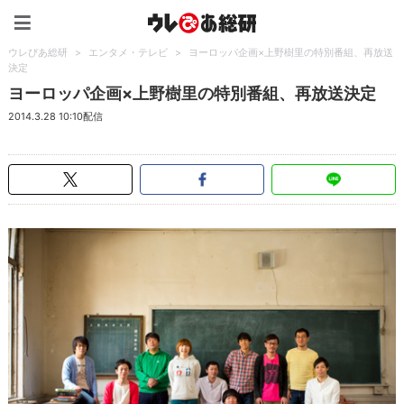
ウレぴあ総研（うれぴあ）
ウレぴあ総研
>
エンタメ・テレビ
>
ヨーロッパ企画×上野樹里の特別番組、再放送
決定
ヨーロッパ企画×上野樹里の特別番組、再放送決定
2014.3.28 10:10配信