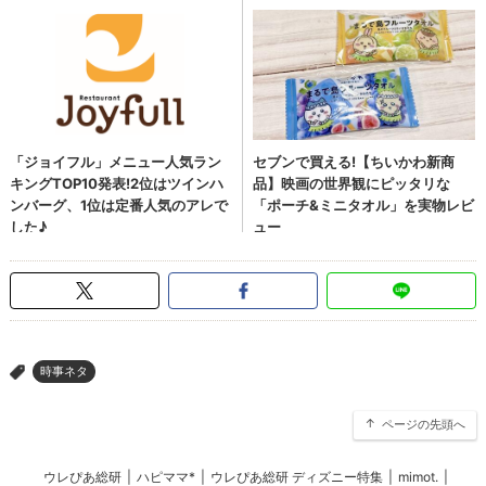
時事ネタ
>
ページの先頭へ
ウレぴあ総研
|
ハピママ*
|
ウレぴあ総研 ディズニー特集
|
mimot.
|