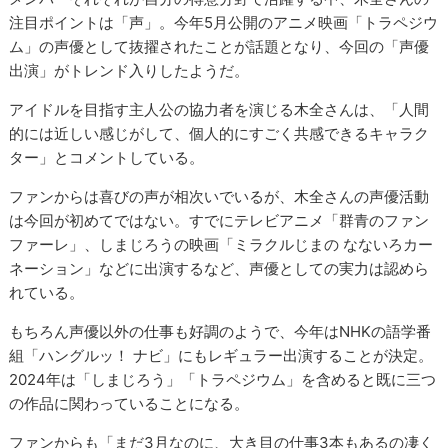
注目ポイントは「声」。今年5月公開のアニメ映画「トラペジウ
ム」の声優として抜擢されたことが話題となり、今回の「声優
出演」がトレンド入りしたようだ。
アイドルを目指す主人公の協力者を演じる木全さんは、「人間
的には近しい感じがして、個人的にすごく共感できるキャラク
ター」とコメントしている。
ファンからは喜びの声が相次いでいるが、木全さんの声優活動
は今回が初めてではない。すでにテレビアニメ「群青のファン
ファーレ」、しまじろうの映画「ミラクルじまの なないろカー
ネーション」などに出演するなど、声優としての実力は認めら
れている。
もちろん声優以外の仕事も好調のようで、今年はNHKの語学番
組「ハングルッ！ ナビ」にもレギュラー出演することが決定。
2024年は「しまじろう」「トラペジウム」を含めると既に三つ
の作品に関わっていることになる。
ファンからも「まだ3月なのに、大き目の仕事3本もあるの凄く