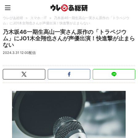
ウレぴあ総研（うれぴあ）
ウレぴあ総研
>
スマホ・IT
>
乃木坂46一期生高山一実さん原作の「トラペジウ
ム」にJO1木全翔也さんが声優出演！快進撃が止まらない
乃木坂46一期生高山一実さん原作の「トラペジウ
ム」にJO1木全翔也さんが声優出演！快進撃が止まら
ない
2024.3.31 12:00配信