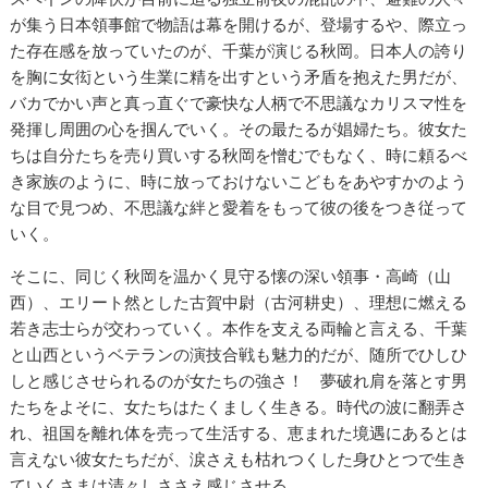
が集う日本領事館で物語は幕を開けるが、登場するや、際立っ
た存在感を放っていたのが、千葉が演じる秋岡。日本人の誇り
を胸に女衒という生業に精を出すという矛盾を抱えた男だが、
バカでかい声と真っ直ぐで豪快な人柄で不思議なカリスマ性を
発揮し周囲の心を掴んでいく。その最たるが娼婦たち。彼女た
ちは自分たちを売り買いする秋岡を憎むでもなく、時に頼るべ
き家族のように、時に放っておけないこどもをあやすかのよう
な目で見つめ、不思議な絆と愛着をもって彼の後をつき従って
いく。
そこに、同じく秋岡を温かく見守る懐の深い領事・高崎（山
西）、エリート然とした古賀中尉（古河耕史）、理想に燃える
若き志士らが交わっていく。本作を支える両輪と言える、千葉
と山西というベテランの演技合戦も魅力的だが、随所でひしひ
しと感じさせられるのが女たちの強さ！ 夢破れ肩を落とす男
たちをよそに、女たちはたくましく生きる。時代の波に翻弄さ
れ、祖国を離れ体を売って生活する、恵まれた境遇にあるとは
言えない彼女たちだが、涙さえも枯れつくした身ひとつで生き
ていくさまは清々しささえ感じさせる。