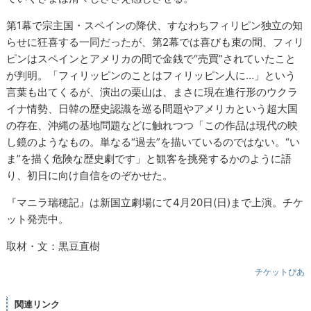
第1幕で宗主国・スペインの降伏、すなわちフィリピン独立の知
らせに狂喜する一同だったが、第2幕では喜びも束の間、フィリ
ピンはスペインとアメリカの間で金銭で“売買”されていたこと
が判明。「フィリッピンのことはフィリッピン人に…」という
言葉も出てくるが、演出の栗山は、まさに現在進行形のウクラ
イナ情勢、日韓の歴史認識を巡る問題やアメリカという超大国
の存在、沖縄の基地問題などに触れつつ「この作品は現代の映
し鏡のようなもの。単なる“過去”を描いているのではない。“い
ま”を描く危険な歴史劇です」と観客を挑発するかのように語
り、初日に向け自信をのぞかせた。
『マニラ瑞穂記』は新国立劇場にて4月20日(日)まで上演。チケ
ット発売中。
取材・文：黒豆直樹
チケットぴあ
関連リンク