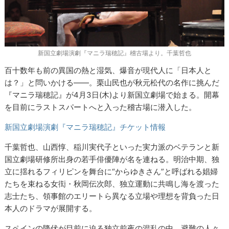
新国立劇場演劇『マニラ瑞穂記』稽古場より。千葉哲也
百十数年も前の異国の熱と湿気、爆音が現代人に「日本人と
は？」と問いかける――。栗山民也が秋元松代の名作に挑んだ
『マニラ瑞穂記』が4月3日(木)より新国立劇場で始まる。開幕
を目前にラストスパートへと入った稽古場に潜入した。
新国立劇場演劇『マニラ瑞穂記』チケット情報
千葉哲也、山西惇、稲川実代子といった実力派のベテランと新
国立劇場研修所出身の若手俳優陣が名を連ねる。明治中期、独
立に揺れるフィリピンを舞台に“からゆきさん”と呼ばれる娼婦
たちを束ねる女衒・秋岡伝次郎、独立運動に共鳴し海を渡った
志士たち、領事館のエリートら異なる立場や理想を背負った日
本人のドラマが展開する。
スペインの降伏が目前に迫る独立前夜の混乱の中、避難の人々