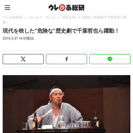
ウレぴあ総研（うれぴあ）
ウレぴあ総研
>
エンタメ・テレビ
>
現代を映した“危険な”歴史劇で千葉哲也ら躍
動！
現代を映した“危険な”歴史劇で千葉哲也ら躍動！
2014.3.31 14:50配信