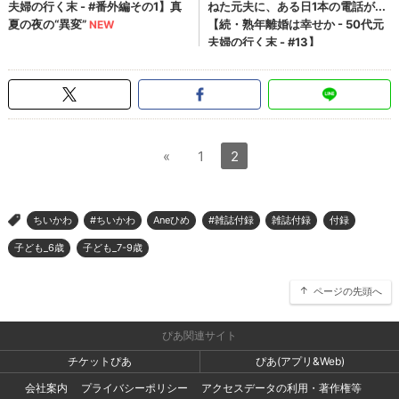
«
1
2
ちいかわ
#ちいかわ
Aneひめ
#雑誌付録
雑誌付録
付録
>
子ども_6歳
子ども_7-9歳
ページの先頭へ
ぴあ関連サイト
チケットぴあ
ぴあ(アプリ&Web)
会社案内
プライバシーポリシー
アクセスデータの利用・著作権等