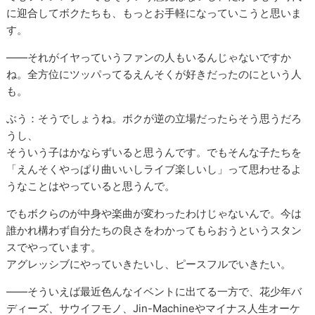
に迎合してボクたちも、もっとお手軽になっていこうと思いま
す。
――それがイヤっていうファンの人もいるんじゃないですか
ね。全方位にツッパってるえんそくが好きだったのにという人
も。
ぶう：そうでしょうね。ボクが逆の立場だったらそう思うだろ
うし、
そういう子はかならずいると思うんです。でもそんな子たちを
「えんそくやっぱり曲いいしライブ楽しいし」って思わせるよ
うなことはやっていると思うんで。
でもボクらのが中身や楽曲が変わったわけじゃないんで。今は
誰かれ構わず自分たちの良さをわかってもらおうというスタン
スでやっています。
アグレッシブにやっていきたいし、ピースフルでいきたい。
――そういえば最近色んなイベントに出てる一方で、花少年バ
ディーズ、サウイフモノ、Jin-Machineやマイナス人生オーケ