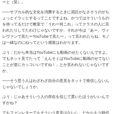
ーと（笑）。
――サブカル的な文化を消費するときに屈託がなさそうのがち
ょっとイラッとするってことですよね。かつてはそういうもの
を持ってるだけで教室で「うわー何これ」ってクラスの人に言
われたりしてたわけじゃないですか、それが今は「あー、ヴィ
レヴァンで見たーYouTubeで見たー」って言われたらね、モノ
は一緒なのにねってという感覚はわかります。
ぶう：だから本当はYouTubeにも動画のせたくないんですよ。
でもネット見てたって「えんそくはYouTubeに動画のせてない
ことが逆にカッコいいですね！」とか言われないじゃないです
か。
――そう思う人はわざわざ自分の意見をネットで発信しないん
じゃないでしょうか。
ぶう：じゃあそういう人の存在を信じて貫いたほうがいいんで
すかね？
でもファンレターでもそういう意見はないし、だからもう時代