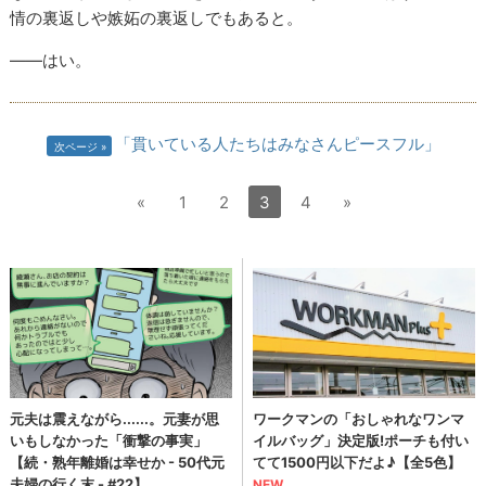
情の裏返しや嫉妬の裏返しでもあると。
――はい。
「貫いている人たちはみなさんピースフル」
次ページ
«
1
2
3
4
»