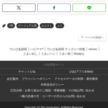
V系
ヴィジュアル系
えんそく
ぶう
>
ページの先頭へ
ウレぴあ総研
|
ハピママ*
|
ウレぴあ総研 ディズニー特集
|
mimot.
|
うまいめし
|
うまいパン
|
うまい肉
|
Medery.
ぴあ関連サイト
チケットぴあ
ぴあ(アプリ&Web)
会社案内
プライバシーポリシー
アクセスデータの利用・著作権等
外部送信ポリシー
広告出稿・お取り組みのご相談・情報掲載・その他お問い合わせ
一般の読者の方・ユーザーの方からのお問い合わせ
Copyright (C) PIA Corporation. All Rights Reserved.