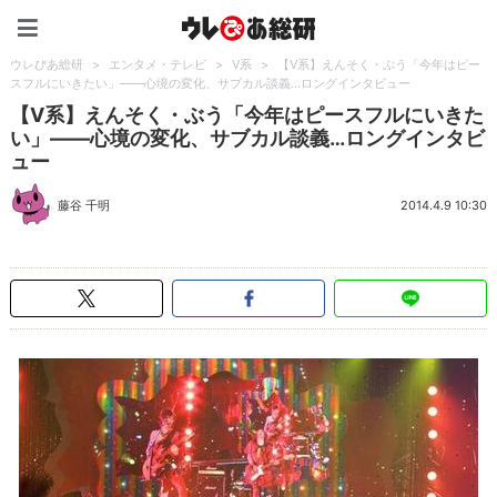
ウレぴあ総研（うれぴあ）
ウレぴあ総研
>
エンタメ・テレビ
>
V系
>
【V系】えんそく・ぶう「今年はピー
スフルにいきたい」――心境の変化、サブカル談義…ロングインタビュー
【V系】えんそく・ぶう「今年はピースフルにいきた
い」――心境の変化、サブカル談義…ロングインタビ
ュー
藤谷 千明
2014.4.9 10:30