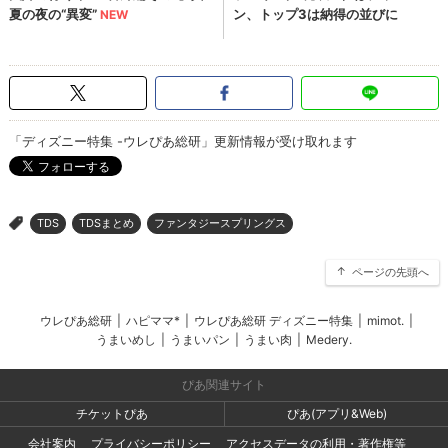
「ディズニー特集 -ウレぴあ総研」更新情報が受け取れます
TDS
TDSまとめ
ファンタジースプリングス
>
ページの先頭へ
ウレぴあ総研
|
ハピママ*
|
ウレぴあ総研 ディズニー特集
|
mimot.
|
うまいめし
|
うまいパン
|
うまい肉
|
Medery.
ぴあ関連サイト
チケットぴあ
ぴあ(アプリ&Web)
会社案内
プライバシーポリシー
アクセスデータの利用・著作権等