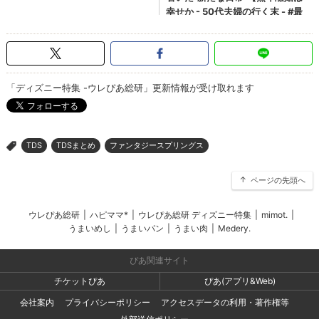
「ディズニー特集 -ウレぴあ総研」更新情報が受け取れます
TDS
TDSまとめ
ファンタジースプリングス
>
ページの先頭へ
ウレぴあ総研
|
ハピママ*
|
ウレぴあ総研 ディズニー特集
|
mimot.
|
うまいめし
|
うまいパン
|
うまい肉
|
Medery.
ぴあ関連サイト
チケットぴあ
ぴあ(アプリ&Web)
会社案内
プライバシーポリシー
アクセスデータの利用・著作権等