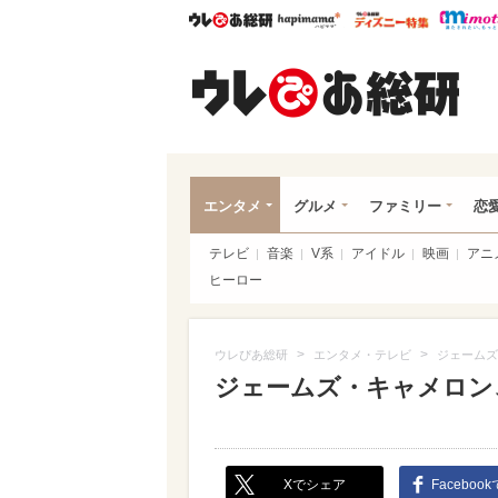
ウレぴあ総研
ハピママ*
ウレぴあ
ウレ
エンタメ
グルメ
ファミリー
恋
テレビ
音楽
V系
アイドル
映画
アニ
ヒーロー
>
>
ウレぴあ総研
エンタメ・テレビ
ジェームズ
ジェームズ・キャメロン
Xでシェア
Faceboo