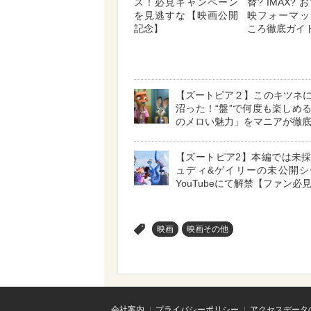
ス！必見キャンペーン
替? IMAX?
を見逃すな【映画公開
映フォーマッ
記念】
ころ徹底ガイ
【ズートピア２】このキツネ
沼った！“盤”で何度も楽しめ
のメロい魅力」をマニアが徹
【ズートピア2】本編では未
ュディ&ゲイリーの未公開シ
YouTubeにて解禁【ファン必
>
映画
映画その他
会社案内
プライバシーポリシー
アクセスデータ