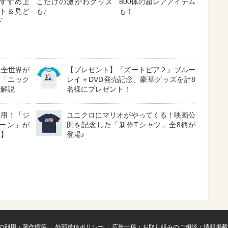
 おすすめ上
こだけの激かわグッズ
800体の超レアアイテム
ト＆見ど
も♪
も！
ド
に全世界が
【プレゼント】『ズートピア２』ブルー
る「ニック
レイ＋DVD発売記念、豪華グッズを計8
底解説
名様にプレゼント！
採用！「ジ
ユニクロにマリオがやってくる！映画公
ーン」が
開を記念した「新作Tシャツ」全8柄が
見】
登場♪
の利用・著作権等
外部送信ポリシー
広告出稿・お取り組みのご相談・情報掲載