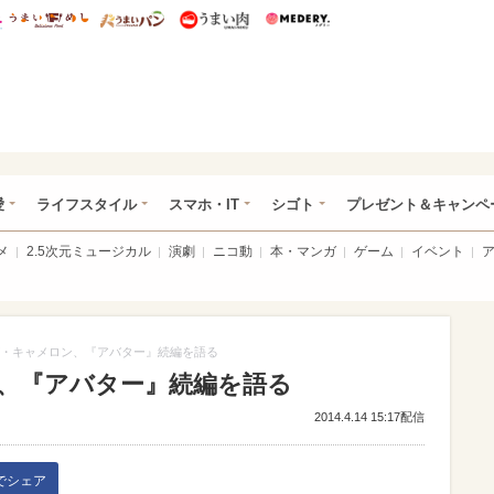
総研 ディズニー特集
mimot.
うまいめし
うまいパン
うまい肉
Medery.
ぴあ総研（うれぴあ）
愛
ライフスタイル
スマホ・IT
シゴト
プレゼント＆キャンペ
メ
2.5次元ミュージカル
演劇
ニコ動
本・マンガ
ゲーム
イベント
・キャメロン、『アバター』続編を語る
、『アバター』続編を語る
2014.4.14 15:17配信
kでシェア