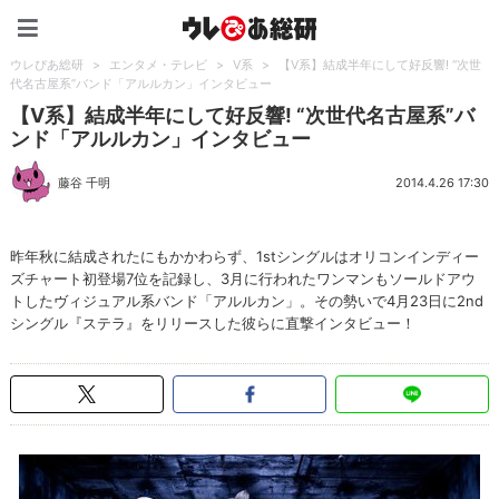
ウレぴあ総研（うれぴあ）
ウレぴあ総研
>
エンタメ・テレビ
>
V系
>
【V系】結成半年にして好反響! “次世
代名古屋系”バンド「アルルカン」インタビュー
【V系】結成半年にして好反響! “次世代名古屋系”バ
ンド「アルルカン」インタビュー
藤谷 千明
2014.4.26 17:30
昨年秋に結成されたにもかかわらず、1stシングルはオリコンインディー
ズチャート初登場7位を記録し、3月に行われたワンマンもソールドアウ
トしたヴィジュアル系バンド「アルルカン」。その勢いで4月23日に2nd
シングル『ステラ』をリリースした彼らに直撃インタビュー！