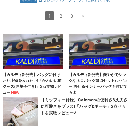
2ndシングル『ステラ』に込めた想い
次ページ
1
2
3
»