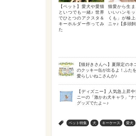
【ペット】愛犬や愛猫
猫愛から生ま
といつでも一緒♪ 世界
いいハンモッ
でひとつのアクスタ＆
くも」が極上
キーホルダー作ってみ
ニャ♪【多頭
た
【猫好きさんへ】夏限定のネ
のクッキー缶が出るよ！ふた
愛らしいねこさんが♪
【ディズニー】人気急上昇中!
ニーの「激かわ犬キャラ」“ナ
グッズでたよ～♪
>
ペット特集
犬
キーケース
愛犬