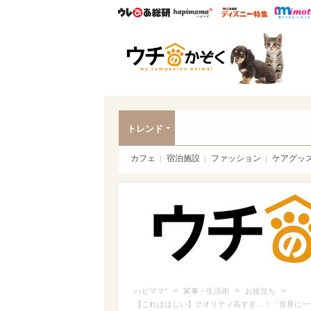
ウレぴあ総研
ハピママ*
ウレぴあ
ペッ
トレンド
カフェ
宿泊施設
ファッション
ケアグッ
>
>
>
ハピママ*
家事・生活術
お役立ち
【これはほしい】クオリティ高すぎ…！「世界に一