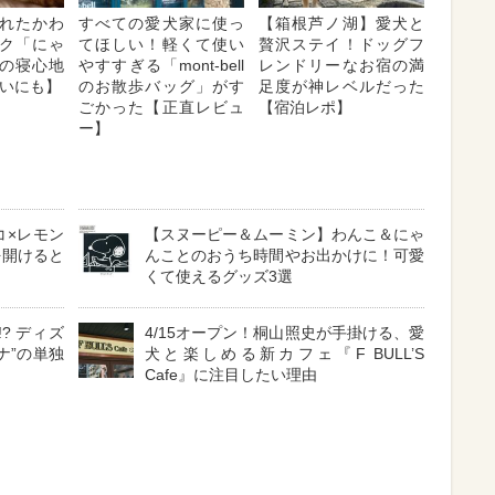
れたかわ
すべての愛犬家に使っ
【箱根芦ノ湖】愛犬と
ク「にゃ
てほしい！軽くて使い
贅沢ステイ！ドッグフ
の寝心地
やすすぎる「mont-bell
レンドリーなお宿の満
飼いにも】
のお散歩バッグ」がす
足度が神レベルだった
ごかった【正直レビュ
【宿泊レポ】
ー】
コ×レモン
【スヌーピー＆ムーミン】わんこ＆にゃ
を開けると
んことのおうち時間やお出かけに！可愛
くて使えるグッズ3選
? ディズ
4/15オープン！桐山照史が手掛ける、愛
ナ”の単独
犬と楽しめる新カフェ『F BULL’S
Cafe』に注目したい理由