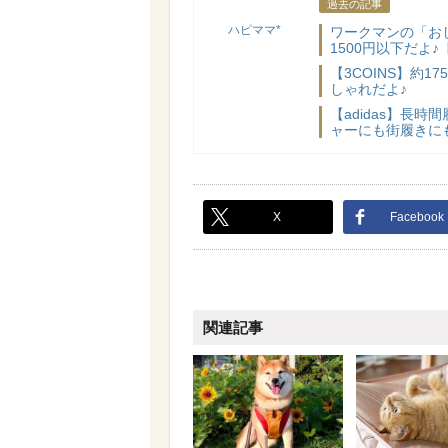
過去の記事
ハピママ*
ワークマンの「お
1500円以下だよ♪
【3COINS】約
しゃれだよ♪
【adidas】長
ャーにも街履きに
X
Facebook
関連記事