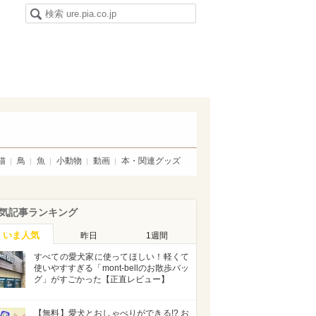
猫
鳥
魚
小動物
動画
本・関連グッズ
気記事ランキング
いま人気
昨日
1週間
すべての愛犬家に使ってほしい！軽くて
使いやすすぎる「mont-bellのお散歩バッ
グ」がすごかった【正直レビュー】
【無料】愛犬とおしゃべりができる!? お