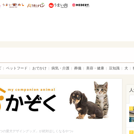
総研 ディズニー特集
mimot.
うまいめし
うまいパン
うまい肉
Medery.
ト特集：ウチのかぞく
ズ
ペットフード
おでかけ
病気・介護
葬儀
美容・健康
豆知識
犬
人
1
つの愛犬デザイングッズ」が絶対ほしくなるやつ♪
2