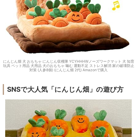
にんじん畑 犬 おもちゃ にんじん収穫隊 YCYHHHWノーズワークマット 犬 知育
玩具 ペット用品 犬用品 犬のおもちゃ 噛む 運動不足 ストレス解消 家の破壊防止
対策 (人参8個) (にんじん畑 2代) Amazonで購入
SNSで大人気「にんじん畑」の遊び方