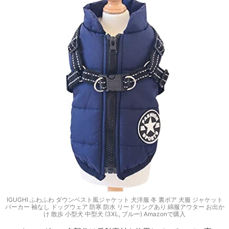
IGUGHI ふわふわ ダウンベスト風ジャケット 犬洋服 冬 裏ボア 犬服 ジャケット
パーカー 袖なし ドッグウェア 防寒 防水 リードリングあり 綿服アウター お出か
け 散歩 小型犬 中型犬 (3XL, ブルー) Amazonで購入