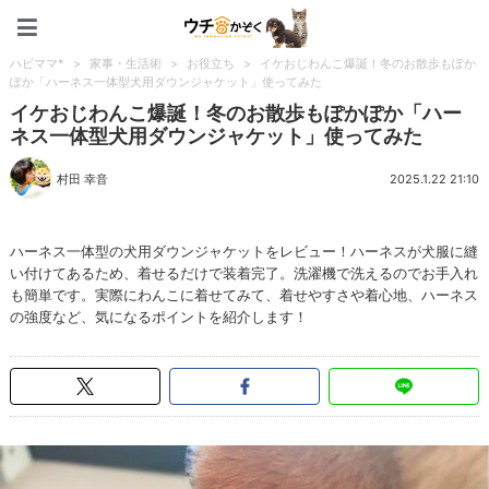
ペット特集：ウチのかぞく
ハピママ*
>
家事・生活術
>
お役立ち
>
イケおじわんこ爆誕！冬のお散歩もぽか
ぽか「ハーネス一体型犬用ダウンジャケット」使ってみた
イケおじわんこ爆誕！冬のお散歩もぽかぽか「ハー
ネス一体型犬用ダウンジャケット」使ってみた
村田 幸音
2025.1.22 21:10
ハーネス一体型の犬用ダウンジャケットをレビュー！ハーネスが犬服に縫
い付けてあるため、着せるだけで装着完了。洗濯機で洗えるのでお手入れ
も簡単です。実際にわんこに着せてみて、着せやすさや着心地、ハーネス
の強度など、気になるポイントを紹介します！