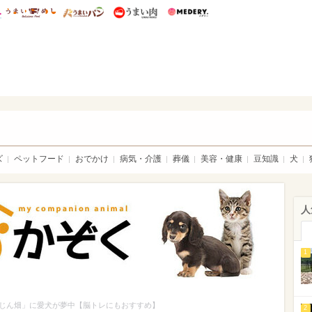
総研 ディズニー特集
mimot.
うまいめし
うまいパン
うまい肉
Medery.
ト特集：ウチのかぞく
ズ
ペットフード
おでかけ
病気・介護
葬儀
美容・健康
豆知識
犬
人
1
じん畑」に愛犬が夢中【脳トレにもおすすめ】
2