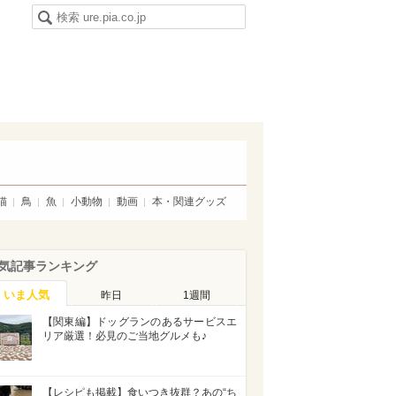
猫
鳥
魚
小動物
動画
本・関連グッズ
気記事ランキング
いま人気
昨日
1週間
【関東編】ドッグランのあるサービスエ
リア厳選！必見のご当地グルメも♪
【レシピも掲載】食いつき抜群？あの“ち