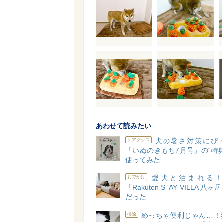
あわせて読みたい
犬の暑さ対策にぴ
ケアグッズ
「いぬのきもち7月号」の“特
使ってみた
愛犬と泊まれる
おでかけ
「Rakuten STAY VILLA 八
だった
めっちゃ便利じゃん…！
掃除