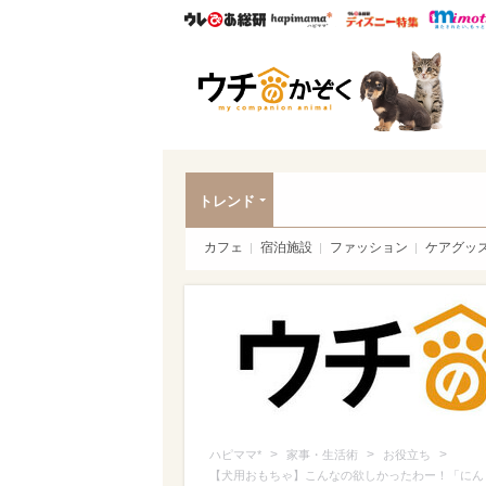
ウレぴあ総研
ハピママ*
ウレぴあ
ペッ
トレンド
カフェ
宿泊施設
ファッション
ケアグッ
>
>
>
ハピママ*
家事・生活術
お役立ち
【犬用おもちゃ】こんなの欲しかったわー！「にん