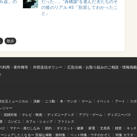
み器」の
だった…。“再構築”を選んだ夫たちのそ
の後のリアル #3「別居してわかったこ
と」
ス
散歩
の利用・著作権等
外部送信ポリシー
広告出稿・お取り組みのご相談・情報掲載
せ
.5次元ミュージカル
演劇
ニコ動
本・マンガ
ゲーム
イベント
アート
スポ
レジャー
混雑対策
テレビ・映画
ディズニーグッズ
アプリ・ゲーム
ディズニーパス
酒
コンビニ
カフェ・ショップ
ファミレス
かけ
マナー・身だしなみ
節約
ダイエット・健康
家電
文房具
雑貨
キッチ
〜シェアしたくなる〜 至福な体験・旅特集
ペット特集：ウチのかぞく
特集 カラダ