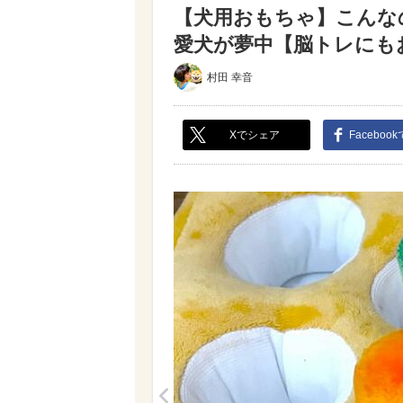
【犬用おもちゃ】こんな
愛犬が夢中【脳トレにもお
村田 幸音
Xでシェア
Faceboo
<