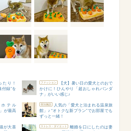
ったり！
【犬】暑い日の愛犬とのおで
ファッション
典付録”を
かけに！ひんやり「超おしゃれバンダ
ナ」がいい感じ♪
！ホテル
人気の「愛犬と泊まれる温泉旅
宿泊施設
ヶ岳」が最高
館」♪ “オトクな新プラン”でお部屋でも
ずっと一緒！
猫が大喜
離婚を口にしたのは妻
ストレス・ダイエット