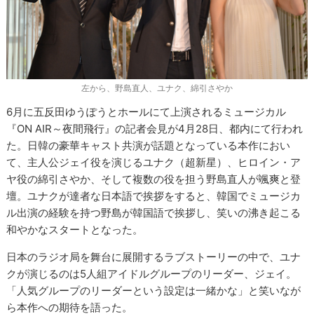
左から、野島直人、ユナク、綿引さやか
6月に五反田ゆうぽうとホールにて上演されるミュージカル
『ON AIR～夜間飛行』の記者会見が4月28日、都内にて行われ
た。日韓の豪華キャスト共演が話題となっている本作におい
て、主人公ジェイ役を演じるユナク（超新星）、ヒロイン・ア
ヤ役の綿引さやか、そして複数の役を担う野島直人が颯爽と登
壇。ユナクが達者な日本語で挨拶をすると、韓国でミュージカ
ル出演の経験を持つ野島が韓国語で挨拶し、笑いの沸き起こる
和やかなスタートとなった。
日本のラジオ局を舞台に展開するラブストーリーの中で、ユナ
クが演じるのは5人組アイドルグループのリーダー、ジェイ。
「人気グループのリーダーという設定は一緒かな」と笑いなが
ら本作への期待を語った。