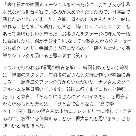
「去年日本で韓国ミュージカルをやった時に、お客さんが字幕
を見ながら舞台を観ているのが大変そうだったので、日本語で
演じたいと思ってました。今回、日本の俳優さんたちと一緒に
やれることもすごく新鮮。観客と一緒に作っていくコーナーも
あって素晴らしいと思った。お客さんをステージに呼んで一緒
に会話したり、僕がラジオDJになってお客さんからのメッセー
ジを紹介したり。毎回違う内容になるので、観る方はすごく新
鮮なショックを受けると思います（笑）」
ソウルで行われる3週間の稽古を前に、韓国初めてという綿引
は「韓国のスタッフ、共演者の皆さんとの舞台作りが本当に楽
しみ！ 超新星のファンの方からいただいたユナクさんのソロ
アルバムを毎日聴いています。韓国に行くまでにもっと勉強し
たい」と宣言。「そんな綿引さんにアドバイスを…」と司会者
から求められた野島は、「ひと言で言うなら、“見て学
べ！”（笑）韓国の皆さんは本当にフレンドリーに接してくださ
るので、お互いを信頼することが一番大事だと思います」と心
強いひと言を送った。