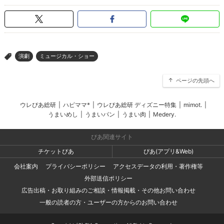
演劇
ミュージカル・ショー
>
ページの先頭へ
ウレぴあ総研
|
ハピママ*
|
ウレぴあ総研 ディズニー特集
|
mimot.
|
うまいめし
|
うまいパン
|
うまい肉
|
Medery.
ぴあ関連サイト
チケットぴあ
ぴあ(アプリ&Web)
会社案内
プライバシーポリシー
アクセスデータの利用・著作権等
外部送信ポリシー
広告出稿・お取り組みのご相談・情報掲載・その他お問い合わせ
一般の読者の方・ユーザーの方からのお問い合わせ