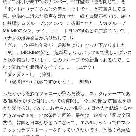
続いて綿引が劇中でのナンバー、平井堅の『瞳を閉じて』を
「ホントはユナクさんとのデュエットです」と前置きして披
露。会場内に澄んだ歌声を響かせた。続く質疑応答では、劇中
に登場するグループのメンバーに抜擢された、人気グループ
MR.MRのジン、テイ、リュ、ドヨンの4名との共演について、
ユナクの爆弾発言が飛び出して…!?
「グループの平均年齢が（超新星より）ぐっと下がりました
（笑）。MR.MRの皆と、超新星よりもパワフルで激しいダンス
と歌を稽古しています。このグループでの新曲もあるので、こ
れで売れたら超新星を捨てて……」（ユナク）
「ダメダメ～!!」（綿引）
「（記者陣へ）冗談ですからね！」（野島）
ふたりから絶妙なフォローが飛んだ後も、ユナクはテーマであ
る“国境を越えた愛”についての質問に「今回の舞台で“国境を越
えた愛”を試してみて、お母さんと相談して日本人と結婚するか
どうか決めます」とお茶目に回答。最後は、綿引が「愛は全国
共通。韓国と日本がひとつになって、エネルギッシュでロマン
チックなラブストーリーを作っていきたいです」と熱く意気込