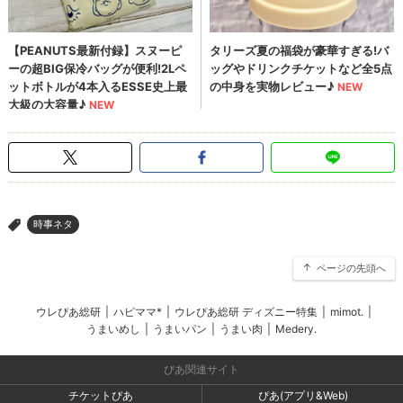
時事ネタ
>
ページの先頭へ
ウレぴあ総研
|
ハピママ*
|
ウレぴあ総研 ディズニー特集
|
mimot.
|
うまいめし
|
うまいパン
|
うまい肉
|
Medery.
ぴあ関連サイト
チケットぴあ
ぴあ(アプリ&Web)