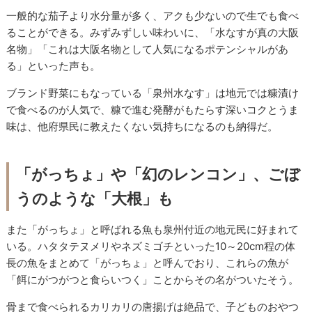
一般的な茄子より水分量が多く、アクも少ないので生でも食べ
ることができる。みずみずしい味わいに、「水なすが真の大阪
名物」「これは大阪名物として人気になるポテンシャルがあ
る」といった声も。
ブランド野菜にもなっている「泉州水なす」は地元では糠漬け
で食べるのが人気で、糠で進む発酵がもたらす深いコクとうま
味は、他府県民に教えたくない気持ちになるのも納得だ。
「がっちょ」や「幻のレンコン」、ごぼ
うのような「大根」も
また「がっちょ」と呼ばれる魚も泉州付近の地元民に好まれて
いる。ハタタテヌメリやネズミゴチといった10～20cm程の体
長の魚をまとめて「がっちょ」と呼んでおり、これらの魚が
「餌にがつがつと食らいつく」ことからその名がついたそう。
骨まで食べられるカリカリの唐揚げは絶品で、子どものおやつ