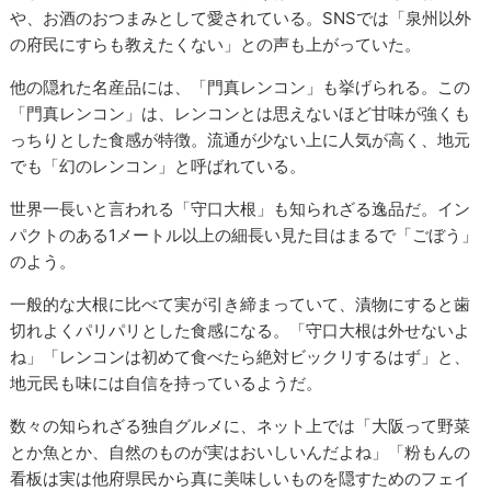
や、お酒のおつまみとして愛されている。SNSでは「泉州以外
の府民にすらも教えたくない」との声も上がっていた。
他の隠れた名産品には、「門真レンコン」も挙げられる。この
「門真レンコン」は、レンコンとは思えないほど甘味が強くも
っちりとした食感が特徴。流通が少ない上に人気が高く、地元
でも「幻のレンコン」と呼ばれている。
世界一長いと言われる「守口大根」も知られざる逸品だ。イン
パクトのある1メートル以上の細長い見た目はまるで「ごぼう」
のよう。
一般的な大根に比べて実が引き締まっていて、漬物にすると歯
切れよくパリパリとした食感になる。「守口大根は外せないよ
ね」「レンコンは初めて食べたら絶対ビックリするはず」と、
地元民も味には自信を持っているようだ。
数々の知られざる独自グルメに、ネット上では「大阪って野菜
とか魚とか、自然のものが実はおいしいんだよね」「粉もんの
看板は実は他府県民から真に美味しいものを隠すためのフェイ