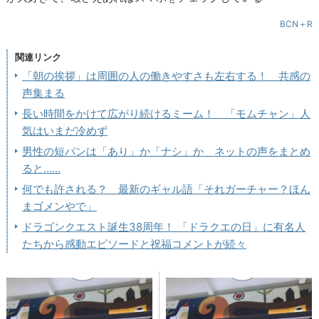
BCN＋R
関連リンク
「朝の挨拶」は周囲の人の働きやすさも左右する！ 共感の
声集まる
長い時間をかけて広がり続けるミーム！ 「モムチャン」人
気はいまだ冷めず
男性の短パンは「あり」か「ナシ」か ネットの声をまとめ
ると……
何でも許される？ 最新のギャル語「それガーチャー？ほん
まゴメンやで」
ドラゴンクエスト誕生38周年！ 「ドラクエの日」に有名人
たちから感動エピソードと祝福コメントが続々