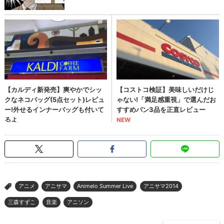
アニメ
アニサマ
Animelo Summer Live
アニサマ2014
>
三森すずこ
音楽
アニソン