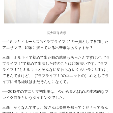
拡大画像表示
──”ミルキィホームズ”や”ラブライブ！”の一員として参加した
アニサマで、印象に残っている出来事はありますか？
三森 ミルキィで初めて出た時の感動もあったんですけど、”ラ
ブライブ！”で初めて出演した時のことは印象深いです。”ラブ
ライブ！”もミルキィとそんなに変わらないぐらい長く活動はし
てるんですけど、（”ラブライブ！”のユニットの）μ'sとしてラ
イブに出る経験はまだそんなになくて。
──2012年のアニサマ初出場は、今から見ればμ'sの本格的なブ
レイク前夜というタイミングでした。
三森 そうなんですよ。皆さんは楽曲を知ってくださってるん