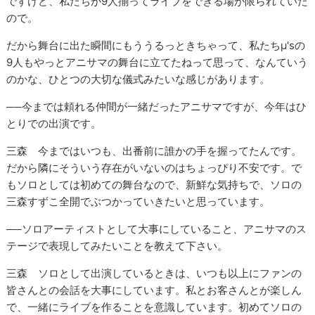
ですけど、私たちが9人揃ってライブをできる場が限られていた
ので。
だから舞台に出た瞬間にもううるっときちゃって、私たちμ'sの
9人もやっとアニサマの舞台に立てたねって思って、なんていう
のかな、ひとつの大切な儀式みたいな感じがあります。
──今までは頼れる仲間が一緒だったアニサマですが、今年はひ
とりでの出演です。
三森 今まではいつも、出番前に誰かの手を握ってたんです。
だから隣にそういう存在がいないのはちょっぴり不安です。で
もソロとしては初めての舞台なので、新鮮な気持ちで、ソロの
三森すずこ全開でぶつかっていきたいと思っています。
──ソロアーティストとして大事にしていること、アニサマのス
テージで表現してみたいことを教えて下さい。
三森 ソロとして出演しているときは、いつも以上にファンの
皆さんとの会話を大事にしています。私とお客さんとが楽しん
で、一緒にライブを作ることを意識しています。初めてソロの