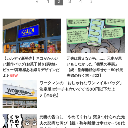
«
1
2
3
4
»