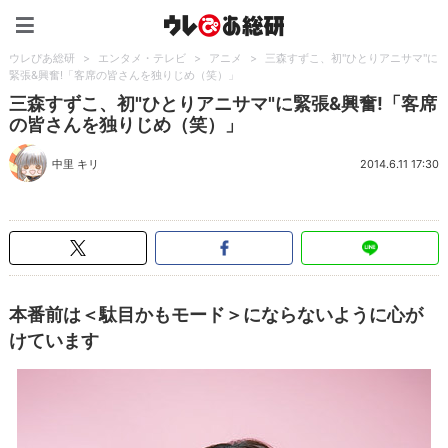
ウレぴあ総研（うれぴあ）
ウレぴあ総研
>
エンタメ・テレビ
>
アニメ
>
三森すずこ、初"ひとりアニサマ"に
緊張&興奮!「客席の皆さんを独りじめ（笑）」
三森すずこ、初"ひとりアニサマ"に緊張&興奮!「客席
の皆さんを独りじめ（笑）」
中里 キリ
2014.6.11 17:30
本番前は＜駄目かもモード＞にならないように心が
けています