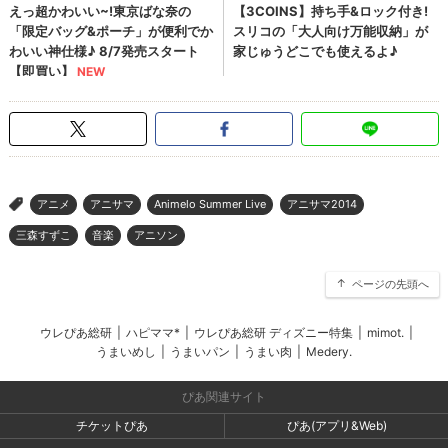
アニメ
アニサマ
Animelo Summer Live
アニサマ2014
>
三森すずこ
音楽
アニソン
ページの先頭へ
ウレぴあ総研
|
ハピママ*
|
ウレぴあ総研 ディズニー特集
|
mimot.
|
うまいめし
|
うまいパン
|
うまい肉
|
Medery.
ぴあ関連サイト
チケットぴあ
ぴあ(アプリ&Web)