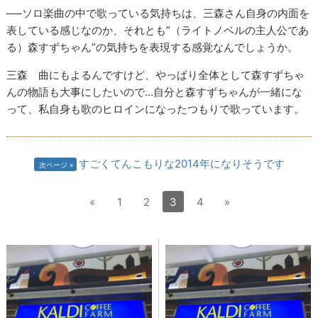
──ソロ楽曲の中で歌っている気持ちは、三森さん自身の内面を
表している感じなのか、それとも“（ライトノベルの主人公であ
る）森すずちゃん”の気持ちを表現する感覚なんでしょうか。
三森 曲にもよるんですけど、やっぱり全体として森すずちゃ
んの物語も大事にしたいので…自分と森すずちゃんが一緒にな
って、私自身も歌のヒロインになったつもりで歌っています。
すごくてんこもりな2014年になりそうです
次ページ
«
1
2
3
4
»