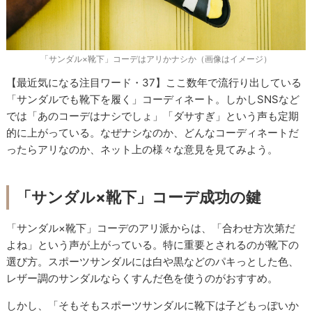
「サンダル×靴下」コーデはアリかナシか（画像はイメージ）
【最近気になる注目ワード・37】ここ数年で流行り出している
「サンダルでも靴下を履く」コーディネート。しかしSNSなど
では「あのコーデはナシでしょ」「ダサすぎ」という声も定期
的に上がっている。なぜナシなのか、どんなコーディネートだ
ったらアリなのか、ネット上の様々な意見を見てみよう。
「サンダル×靴下」コーデ成功の鍵
「サンダル×靴下」コーデのアリ派からは、「合わせ方次第だ
よね」という声が上がっている。特に重要とされるのが靴下の
選び方。スポーツサンダルには白や黒などのパキっとした色、
レザー調のサンダルならくすんだ色を使うのがおすすめ。
しかし、「そもそもスポーツサンダルに靴下は子どもっぽいか