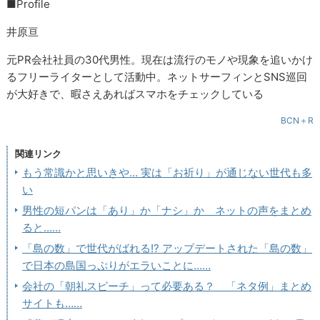
■Profile
井原亘
元PR会社社員の30代男性。現在は流行のモノや現象を追いかけ
るフリーライターとして活動中。ネットサーフィンとSNS巡回
が大好きで、暇さえあればスマホをチェックしている
BCN＋R
関連リンク
もう常識かと思いきや… 実は「お祈り」が通じない世代も多
い
男性の短パンは「あり」か「ナシ」か ネットの声をまとめ
ると……
「島の数」で世代がばれる!? アップデートされた「島の数」
で日本の島国っぷりがエラいことに……
会社の「朝礼スピーチ」って必要ある？ 「ネタ例」まとめ
サイトも……