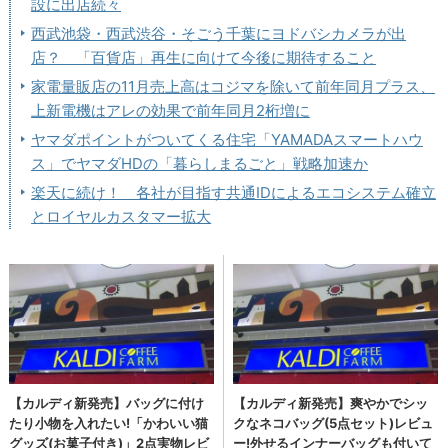
設に出店続々
西武池袋・西武渋谷・そごう千葉にヨドバシカメラが出
店？ 「百貨店」再生に向けて今後に期待すること
家電量販店の11月売上高はコジマを除いて前年同月プラス、
上新電機はアレの効果で前年同月2桁増に
ヤマダポイントがついてくる住宅「YAMADAスマートハウ
ス」でヤマダHDの「暮らしまるごと」戦略加速か
楽天に続け！ 各社が目指す共通IDによるエコシステム確立
とロイヤルカスタマー拡大