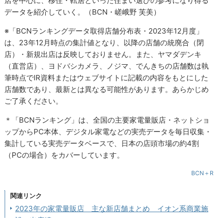
店を中心に、移住・転居といった住まい選びの参考になり得る
データを紹介していく。（BCN・嵯峨野 芙美）
※「BCNランキングデータ取得店舗分布表・2023年12月度」
は、23年12月時点の集計値となり、以降の店舗の統廃合（閉
店）・新規出店は反映しておりません。また、ヤマダデンキ
（直営店）、ヨドバシカメラ、ノジマ、でんきちの店舗数は執
筆時点でIR資料またはウェブサイトに記載の内容をもとにした
店舗数であり、最新とは異なる可能性があります。あらかじめ
ご了承ください。
＊「BCNランキング」は、全国の主要家電量販店・ネットショ
ップからPC本体、デジタル家電などの実売データを毎日収集・
集計している実売データベースで、日本の店頭市場の約4割
（PCの場合）をカバーしています。
BCN＋R
関連リンク
2023年の家電量販店 主な新店舗まとめ イオン系商業施