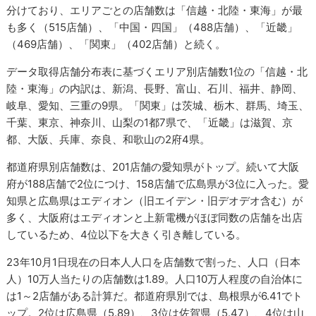
分けており、エリアごとの店舗数は「信越・北陸・東海」が最
も多く（515店舗）、「中国・四国」（488店舗）、「近畿」
（469店舗）、「関東」（402店舗）と続く。
データ取得店舗分布表に基づくエリア別店舗数1位の「信越・北
陸・東海」の内訳は、新潟、長野、富山、石川、福井、静岡、
岐阜、愛知、三重の9県。「関東」は茨城、栃木、群馬、埼玉、
千葉、東京、神奈川、山梨の1都7県で、「近畿」は滋賀、京
都、大阪、兵庫、奈良、和歌山の2府4県。
都道府県別店舗数は、201店舗の愛知県がトップ。続いて大阪
府が188店舗で2位につけ、158店舗で広島県が3位に入った。愛
知県と広島県はエディオン（旧エイデン・旧デオデオ含む）が
多く、大阪府はエディオンと上新電機がほぼ同数の店舗を出店
しているため、4位以下を大きく引き離している。
23年10月1日現在の日本人人口を店舗数で割った、人口（日本
人）10万人当たりの店舗数は1.89。人口10万人程度の自治体に
は1～2店舗がある計算だ。都道府県別では、島根県が6.41でト
ップ。2位は広島県（5.89）、3位は佐賀県（5.47）、4位は山