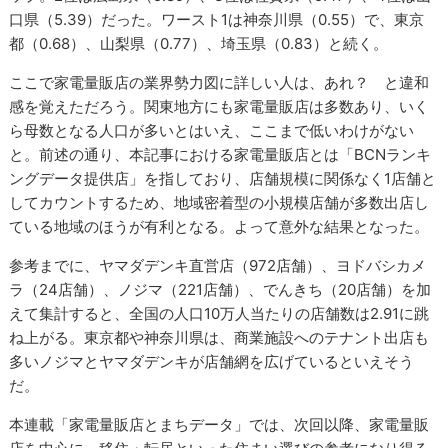
口県（5.39）だった。ワースト1は神奈川県（0.55）で、東京
都（0.68）、山梨県（0.77）、埼玉県（0.83）と続く。
ここで家電量販店の業界勢力図に詳しい人は、あれ？ と違和
感を覚えただろう。関東地方にも家電量販店は多数あり、いく
ら母数となる人口が多いとはいえ、ここまで低いわけがない
と。前述の通り、本記事における家電量販店とは「BCNランキ
ングデータ提供店」を指しており、店舗規模に関係なく1店舗と
してカウントするため、地域密着型の小規模店舗が多数出店し
ている地域のほうが有利となる。よって意外な結果となった。
参考までに、ヤマダデンキ直営店（972店舗）、ヨドバシカメ
ラ（24店舗）、ノジマ（221店舗）、でんきち（20店舗）を加
えて集計すると、全国の人口10万人当たりの店舗数は2.91に跳
ね上がる。東京都や神奈川県は、商業施設へのテナント出店も
多いノジマとヤマダデンキが店舗網を広げているといえそう
だ。
本連載「家電量販店とまちデータ」では、次回以降、家電量販