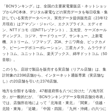
「BCNランキング」は、全国の主要家電量販店・ネットショッ
プからPC本体、デジタル家電などの実売データを毎日収集・集
計している実売データベース。実売データ提供販売店（23年12
月現在）はアマゾン・ジャパン、エクスプライス、エディオ
ン、NTTドコモ（旧NTTレゾナント）、玉光堂、ケーズホール
ディングス、コジマ、サードウェーブ、サンキュー、上新電
機、ストリーム、ソフマップ、ZOA、ナニワ商会、ビックカメ
ラ、ピーシーデポコーポレーション、三星カメラ、ムラウチド
ットコム、ユニットコム、楽天ブックス、綿半ドットコム（50
音順）。
このうち、店頭で製品を販売する実店舗（リアル店舗）は、集
計対象の2396店舗から、インターネット通販専業（実店舗な
し）の20店舗を引いた2376店舗。
地方を分類する場合、47都道府県を八つに分けた「八地方区
分」が一般的だが、「BCNランキングデータ取得店舗分布表」
では、店舗所在地によって「北海道・東北」「関東」「信越・
北陸・東海」「近畿」「中国・四国」「九州・沖縄」の六つに