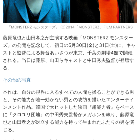
『MONSTERZ モンスターズ』 (C)2014「MONSTERZ」FILM PARTNERS
藤原竜也と山田孝之が主演する映画『MONSTERZ モンスター
ズ』の公開を記念して、初日の5月30日(金)と31日(土)に、キャ
ストと監督による舞台あいさつが東京、千葉の劇場4館で開催
される。当日は藤原、山田らキャストと中田秀夫監督が登壇す
る。
その他の写真
本作は、自分の視界に入るすべての人間を操ることができる男
と、その能力が唯一効かない男との攻防を描いたエンターテイ
ンメント作品。韓国で大ヒットした映画『超能力者』をベース
に『クロユリ団地』の中田秀夫監督がメガホンを執り、藤原竜
也と山田孝之が対立する能力を持って生まれたふたりの男を演
じる。