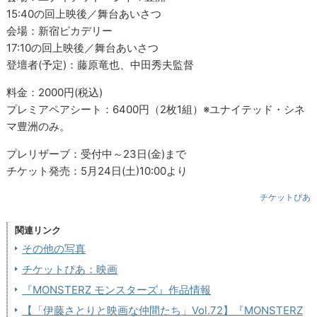
15:40の回上映後／舞台あいさつ
会場：新宿ピカデリー
17:10の回上映後／舞台あいさつ
登壇者(予定)：藤原竜也、中田秀夫監督
料金：2000円(税込)
プレミアペアシート：6400円（2枚1組）※ユナイテッド・シネ
マ豊洲のみ。
プレリザーブ：受付中～23日(金)まで
チケット発売：5月24日(土)10:00より
チケットぴあ
関連リンク
その他の写真
チケットぴあ：映画
『MONSTERZ モンスターズ』作品情報
【「伊藤さとりと映画な仲間たち」Vol.72】『MONSTERZ