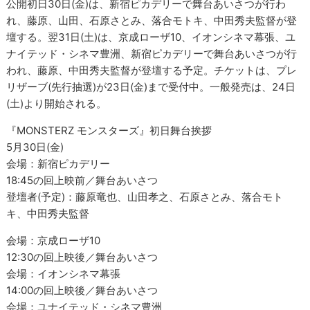
公開初日30日(金)は、新宿ピカデリーで舞台あいさつが行わ
れ、藤原、山田、石原さとみ、落合モトキ、中田秀夫監督が登
壇する。翌31日(土)は、京成ローザ10、イオンシネマ幕張、ユ
ナイテッド・シネマ豊洲、新宿ピカデリーで舞台あいさつが行
われ、藤原、中田秀夫監督が登壇する予定。チケットは、プレ
リザーブ(先行抽選)が23日(金)まで受付中。一般発売は、24日
(土)より開始される。
『MONSTERZ モンスターズ』初日舞台挨拶
5月30日(金)
会場：新宿ピカデリー
18:45の回上映前／舞台あいさつ
登壇者(予定)：藤原竜也、山田孝之、石原さとみ、落合モト
キ、中田秀夫監督
会場：京成ローザ10
12:30の回上映後／舞台あいさつ
会場：イオンシネマ幕張
14:00の回上映後／舞台あいさつ
会場：ユナイテッド・シネマ豊洲