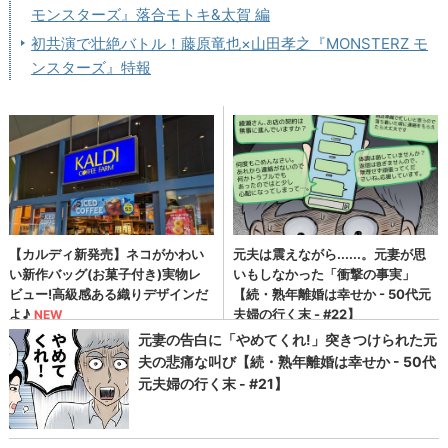
モンスターズ』落合モトキ&太賀 編
初共演で壮絶バトル！藤原竜也×山田孝之『MONSTERZ モ
ンスターズ』特報