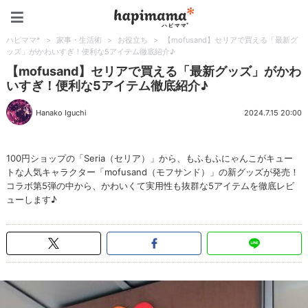
ハピママ*
ハピママ*
>
家事・生活術
>
お役立ち
>
【mofusand】セリアで買える「最新グ
ッズ」がかわいすぎ！便利な5アイテム徹底紹介♪
【mofusand】セリアで買える「最新グッズ」がかわ
いすぎ！便利な5アイテム徹底紹介♪
Hanako Iguchi
2024.7.15 20:00
100円ショップの「Seria（セリア）」から、もふもふにゃんこがキュー
トな人気キャラクター「mofusand（モフサンド）」の新グッズが発売！
コラボ第5弾の中から、かわいくて実用性も抜群な5アイテムを徹底レビ
ューします♪