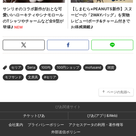
セリア
Seria
100均
100円ショップ
mofusand
雑貨
>
モフサンド
文房具
#セリア
ページの先頭へ
ぴあ関連サイト
チケットぴあ
ぴあ(アプリ&Web)
会社案内
プライバシーポリシー
アクセスデータの利用・著作権等
外部送信ポリシー