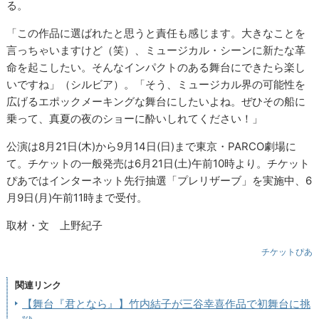
る。
「この作品に選ばれたと思うと責任も感じます。大きなことを
言っちゃいますけど（笑）、ミュージカル・シーンに新たな革
命を起こしたい。そんなインパクトのある舞台にできたら楽し
いですね」（シルビア）。「そう、ミュージカル界の可能性を
広げるエポックメーキングな舞台にしたいよね。ぜひその船に
乗って、真夏の夜のショーに酔いしれてください！」
公演は8月21日(木)から9月14日(日)まで東京・PARCO劇場に
て。チケットの一般発売は6月21日(土)午前10時より。チケット
ぴあではインターネット先行抽選「プレリザーブ」を実施中、6
月9日(月)午前11時まで受付。
取材・文 上野紀子
チケットぴあ
関連リンク
【舞台『君となら』】竹内結子が三谷幸喜作品で初舞台に挑