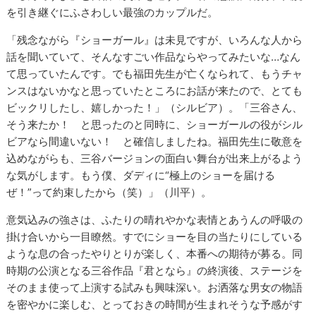
を引き継ぐにふさわしい最強のカップルだ。
「残念ながら『ショーガール』は未見ですが、いろんな人から
話を聞いていて、そんなすごい作品ならやってみたいな…なん
て思っていたんです。でも福田先生が亡くなられて、もうチャ
ンスはないかなと思っていたところにお話が来たので、とても
ビックリしたし、嬉しかった！」（シルビア）。「三谷さん、
そう来たか！ と思ったのと同時に、ショーガールの役がシル
ビアなら間違いない！ と確信しましたね。福田先生に敬意を
込めながらも、三谷バージョンの面白い舞台が出来上がるよう
な気がします。もう僕、ダディに“極上のショーを届ける
ぜ！”って約束したから（笑）」（川平）。
意気込みの強さは、ふたりの晴れやかな表情とあうんの呼吸の
掛け合いから一目瞭然。すでにショーを目の当たりにしている
ような息の合ったやりとりが楽しく、本番への期待が募る。同
時期の公演となる三谷作品『君となら』の終演後、ステージを
そのまま使って上演する試みも興味深い。お洒落な男女の物語
を密やかに楽しむ、とっておきの時間が生まれそうな予感がす