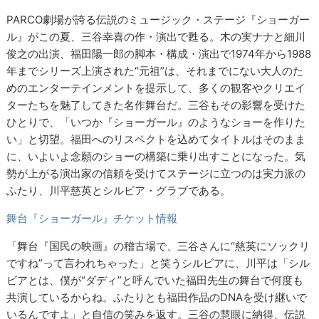
PARCO劇場が誇る伝説のミュージック・ステージ『ショーガー
ル』がこの夏、三谷幸喜の作・演出で甦る。木の実ナナと細川
俊之の出演、福田陽一郎の脚本・構成・演出で1974年から1988
年までシリーズ上演された“元祖”は、それまでにない大人のた
めのエンターテインメントを提示して、多くの観客やクリエイ
ターたちを魅了してきた名作舞台だ。三谷もその影響を受けた
ひとりで、「いつか『ショーガール』のようなショーを作りた
い」と切望。福田へのリスペクトを込めてタイトルはそのまま
に、いよいよ念願のショーの構築に乗り出すことになった。気
勢が上がる演出家の信頼を受けてステージに立つのは実力派の
ふたり、川平慈英とシルビア・グラブである。
舞台『ショーガール』チケット情報
「舞台『国民の映画』の稽古場で、三谷さんに“慈英にソックリ
ですね”って言われちゃった」と笑うシルビアに、川平は「シル
ビアとは、僕が“ダディ”と呼んでいた福田先生の舞台で何度も
共演しているからね。ふたりとも福田作品のDNAを受け継いで
いるんですよ」と自信の笑みを返す。三谷の慧眼に納得、伝説