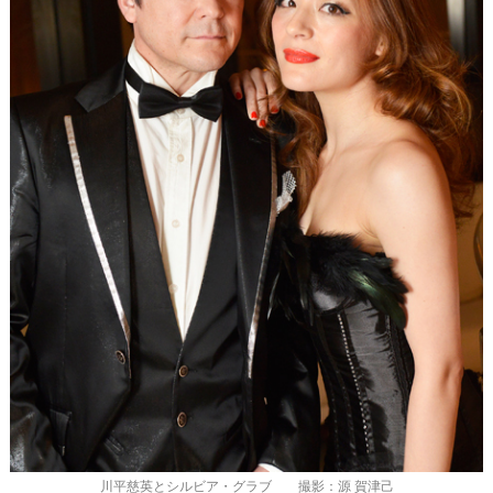
川平慈英とシルビア・グラブ 撮影：源 賀津己