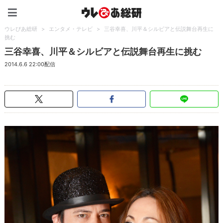
ウレぴあ総研（うれぴあ）
ウレぴあ総研
>
エンタメ・テレビ
>
三谷幸喜、川平＆シルビアと伝説舞台再生に
挑む
三谷幸喜、川平＆シルビアと伝説舞台再生に挑む
2014.6.6 22:00配信