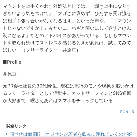
マウントを上手くかわす対処法としては、「聞き上手になりす
ぎないよう気をつけて」「大げさに褒めず、ひたすら受け流せ
ば相手も張り合いがなくなるはず」といった声や、「『マウン
トじゃないですか！』みたいに、わざと笑いにして返すとけん
制になるよ」などのアドバイスがあがっている。もしもマウン
トを取られ続けてストレスを感じるときがあれば、試してみて
ほしい。（フリーライター・井原亘）
■Profile
井原亘
元PR会社社員の30代男性。現在は流行のモノや現象を追いかけ
るフリーライターとして活動中。ネットサーフィンとSNS巡回
が大好きで、暇さえあればスマホをチェックしている
BCN＋R
関連リンク
同世代は面倒!? オジサンが若者を飲みに連れていくのが好