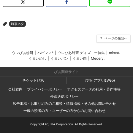
時事ネタ
>
ページの先頭へ
ウレぴあ総研
|
ハピママ*
|
ウレぴあ総研 ディズニー特集
|
mimot.
|
うまいめし
|
うまいパン
|
うまい肉
|
Medery.
ぴあ関連サイト
チケットぴあ
ぴあ(アプリ&Web)
会社案内
プライバシーポリシー
アクセスデータの利用・著作権等
外部送信ポリシー
広告出稿・お取り組みのご相談・情報掲載・その他お問い合わせ
一般の読者の方・ユーザーの方からのお問い合わせ
Copyright (C) PIA Corporation. All Rights Reserved.