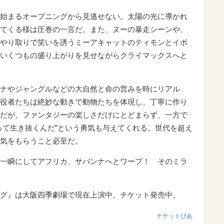
始まるオープニングから見逃せない。太陽の光に導かれ
てくる様は圧巻の一言だ。また、ヌーの暴走シーンや、
やり取りで笑いを誘うミーアキャットのティモンとイボ
いくつもの盛り上がりを見せながらクライマックスへと
ナやジャングルなどの大自然と命の営みを時にリアル
役者たちは絶妙な動きで動物たちを体現し、丁寧に作り
だが、ファンタジーの楽しさだけにとどまらず、一方で
って生き抜くんだ”という勇気も与えてくれる。世代を超え
気をもらうこと必至だ。
一瞬にしてアフリカ、サバンナへとワープ！ そのミラ
グ』は大阪四季劇場で現在上演中。チケット発売中。
チケットぴあ