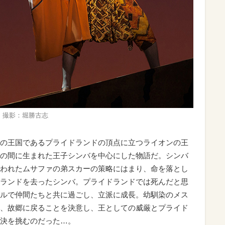
ney 撮影：堀勝古志
の王国であるプライドランドの頂点に立つライオンの王
の間に生まれた王子シンバを中心にした物語だ。シンバ
われたムサファの弟スカーの策略にはまり、命を落とし
ランドを去ったシンバ。プライドランドでは死んだと思
ルで仲間たちと共に過ごし、立派に成長。幼馴染のメス
、故郷に戻ることを決意し、王としての威厳とプライド
決を挑むのだった…。