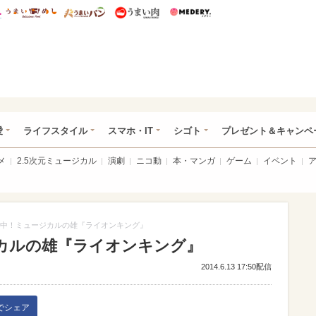
総研 ディズニー特集
mimot.
うまいめし
うまいパン
うまい肉
Medery.
ぴあ総研（うれぴあ）
愛
ライフスタイル
スマホ・IT
シゴト
プレゼント＆キャンペ
メ
2.5次元ミュージカル
演劇
ニコ動
本・マンガ
ゲーム
イベント
中！ミュージカルの雄『ライオンキング』
カルの雄『ライオンキング』
2014.6.13 17:50配信
kでシェア