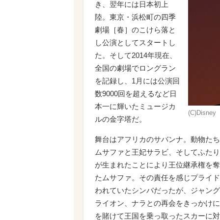
き、翌年には日本初上
陸。東京・浜松町の四季
劇場［春］のこけら落と
し公演としてスタートし
た。そして2014年現在、
全国の劇場でロングラン
を記録し、1月には公演回
数9000回を超えるなど日
本一に輝いたミュージカ
(C)Dis
ルの金字塔だ。
舞台はアフリカのサバンナ。動物たち
ムサファと王妃サラビ、そしてふたり
が生まれたことにより王位継承権を奪
たムサファ。その責任を感じプライド
われていたシンバだったが、ジャング
ライオン、ナラとの再会をきっかけに
を賭けて王国を乗っ取ったスカーに対