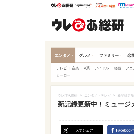
ウレぴあ総研
ハピママ*
ウレぴあ
ウレ
エンタメ
グルメ
ファミリー
恋
テレビ
音楽
V系
アイドル
映画
アニ
ヒーロー
>
>
ウレぴあ総研
エンタメ・テレビ
新記録更新
新記録更新中！ミュージ
Xでシェア
Faceboo