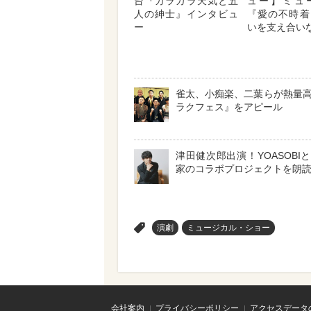
台『カラカラ天気と五
ュー】ミュ
人の紳士』インタビュ
『愛の不時着
ー
いを支え合い
雀太、小痴楽、二葉らが熱量
ラクフェス』をアピール
津田健次郎出演！YOASOBI
家のコラボプロジェクトを朗
>
演劇
ミュージカル・ショー
会社案内
プライバシーポリシー
アクセスデータ