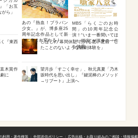
ージカル
』「お互
ながら」
あの『熱血！ブラバン
MBS「らくごのお時
少女。』が、博多座25
間」の10周年記念公
周年記念作品として新
演！“いま一番聞いてほ
たに生まれ変わる！
しい噺家”が渾身の一作
高く『東西
しばしの“幕間休憩”に入る悪い芝居「し
を披露
たことのないような観劇体験を」
と直木賞作
望月歩「すごく幸せ」、秋元真夏「乃木
読劇に
坂時代を思い出し」『鍵泥棒のメソッド
→リブート』上演へ
の利用・著作権等
外部送信ポリシー
広告出稿・お取り組みのご相談・情報掲載