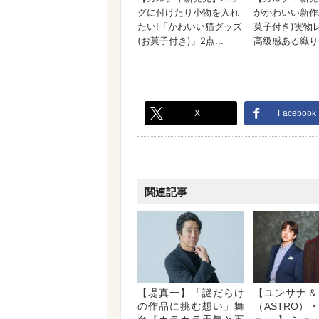
X
Facebook
関連記事
【堤真一】「謎だらけ
【ユンサナ＆
の作品に挑む想い」舞
（ASTRO）