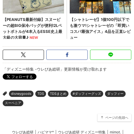
「ディズニー特集 -ウレぴあ総研」更新情報が受け取れます
disneygoods
TDS
TDSまとめ
#ダッフィーグッズ
ダッフィー
>
スーベニア
ページの先頭へ
ウレぴあ総研
|
ハピママ*
|
ウレぴあ総研 ディズニー特集
|
mimot.
|