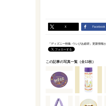
X
Facebook
「ディズニー特集 -ウレぴあ総研」更新情報
この記事の写真一覧（全13枚）