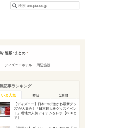
集･連載･まとめ
ディズニーホテル
周辺施設
気記事ランキング
いま人気
昨日
1週間
【ディズニー】日本中の“激かわ最新グッ
ズ”が大集合！「日本最大級グッズイベン
ト」現地の人気アイテムをレポ【8/16ま
で】