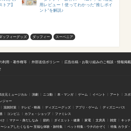
ストア】
用レビュー！使ってわかった“推しポイ
ント”を解説♪
#ダッフィーグッズ
ダッフィー
スーベニア
の利用・著作権等
外部送信ポリシー
広告出稿・お取り組みのご相談・情報掲載
せ
.5次元ミュージカル
演劇
ニコ動
本・マンガ
ゲーム
イベント
アート
スポ
レジャー
混雑対策
テレビ・映画
ディズニーグッズ
アプリ・ゲーム
ディズニーパス
酒
コンビニ
カフェ・ショップ
ファミレス
かけ
マナー・身だしなみ
節約
ダイエット・健康
家電
文房具
雑貨
キッチ
〜シェアしたくなる〜 至福な体験・旅特集
ペット特集：ウチのかぞく
特集 カラダ