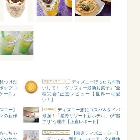
見つけた
ディズニー行ったら即買
東京ディズニーシー
ポップコ
いして！「ダッフィー最新お菓子」“全
ケース」
種完食”正直レビュー【世界一可愛
い！】
ズニー】
ディズニー旅にコスパ＆タイパ
周辺施設
ンの新作
最強！「星野リゾート新ホテル」が“超
アリ”な理由【正直レポート】
めっちゃ
【東京ディズニーシー】
東京ディズニーシー
ズのかわ
「ダッフィー新作スーべニア」全4種使