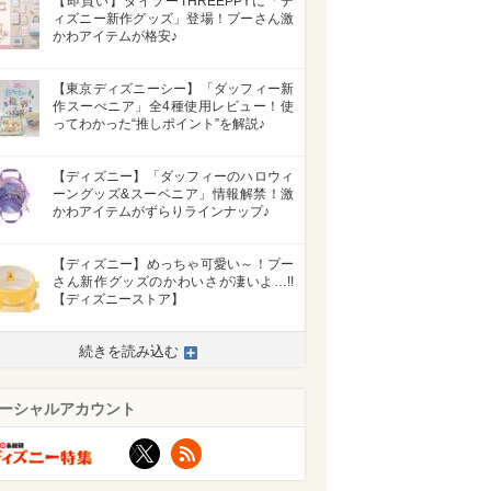
【即買い】ダイソーTHREEPPYに「デ
ィズニー新作グッズ」登場！プーさん激
かわアイテムが格安♪
【東京ディズニーシー】「ダッフィー新
作スーべニア」全4種使用レビュー！使
ってわかった“推しポイント”を解説♪
【ディズニー】「ダッフィーのハロウィ
ーングッズ&スーベニア」情報解禁！激
かわアイテムがずらりラインナップ♪
【ディズニー】めっちゃ可愛い～！プー
さん新作グッズのかわいさが凄いよ…!!
【ディズニーストア】
続きを読み込む
ーシャルアカウント
X
RSS