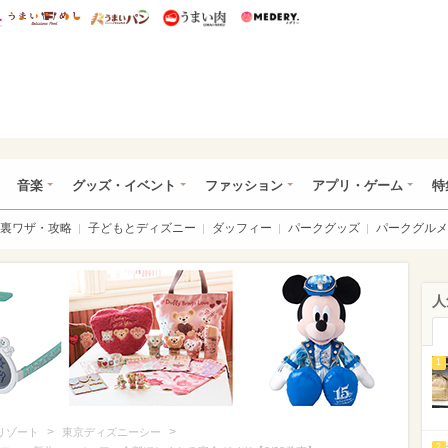
総研 ディズニー特集
mimot.
うまいめし
うまいパン
うまい肉
Medery.
ズニー特集 -ウレぴあ総研
音楽
グッズ・イベント
ファッション
アプリ・ゲーム
特
裏ワザ・攻略
子どもとディズニー
ダッフィー
パークグッズ
パークグルメ
人
1
>
>
リゾート
東京ディズニーシー
2