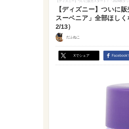
【ディズニー】ついに販売スタート！「2024秋ダ
【ディズニー】ついに販売
スーベニア」全部ほしくな
2/13）
だふねこ
Xでシェア
Faceboo