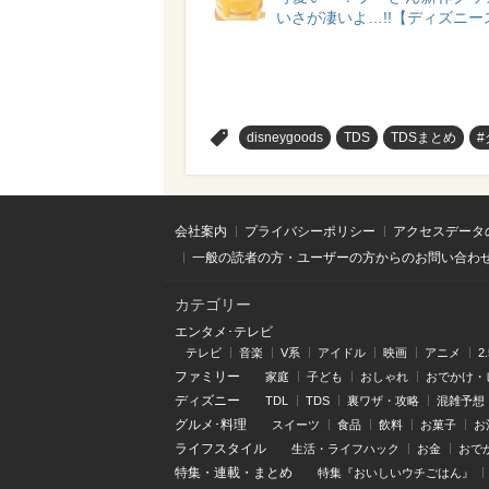
いさが凄いよ…!!【ディズニー
>
disneygoods
TDS
TDSまとめ
会社案内
プライバシーポリシー
アクセスデータ
一般の読者の方・ユーザーの方からのお問い合わ
カテゴリー
エンタメ･テレビ
テレビ
音楽
V系
アイドル
映画
アニメ
2
ファミリー
家庭
子ども
おしゃれ
おでかけ・
ディズニー
TDL
TDS
裏ワザ・攻略
混雑予想
グルメ･料理
スイーツ
食品
飲料
お菓子
お
ライフスタイル
生活・ライフハック
お金
おで
特集
・
連載
・
まとめ
特集『おいしいウチごはん』