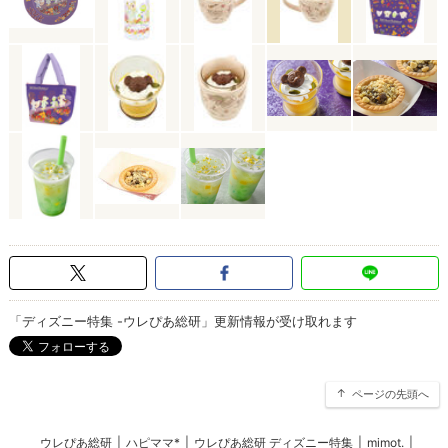
「ディズニー特集 -ウレぴあ総研」更新情報が受け取れます
ページの先頭へ
ウレぴあ総研
|
ハピママ*
|
ウレぴあ総研 ディズニー特集
|
mimot.
|