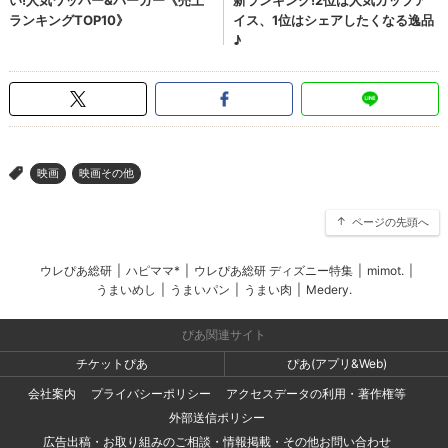
映画
映画その他
>
ページの先頭へ
ウレぴあ総研
|
ハピママ*
|
ウレぴあ総研 ディズニー特集
|
mimot.
|
うまいめし
|
うまいパン
|
うまい肉
|
Medery.
ぴあ関連サイト
チケットぴあ
ぴあ(アプリ&Web)
会社案内
プライバシーポリシー
アクセスデータの利用・著作権等
外部送信ポリシー
広告出稿・お取り組みのご相談・情報掲載・その他お問い合わせ