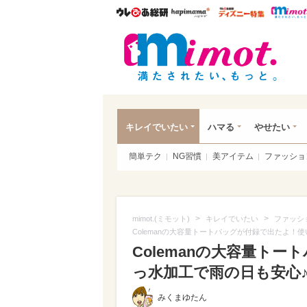
ウレぴあ総研
ハピママ*
ウレぴあ
mim
キレイでいたい
ハマる
やせたい
簡単テク
NG習慣
美アイテム
ファッショ
>
>
mimot.(ミモット)
キレイでいたい
ファッシ
Colemanの大容量トートバッグが付録で出たよ！
Colemanの大容量ト
っ水加工で雨の日も安心
みくまゆたん