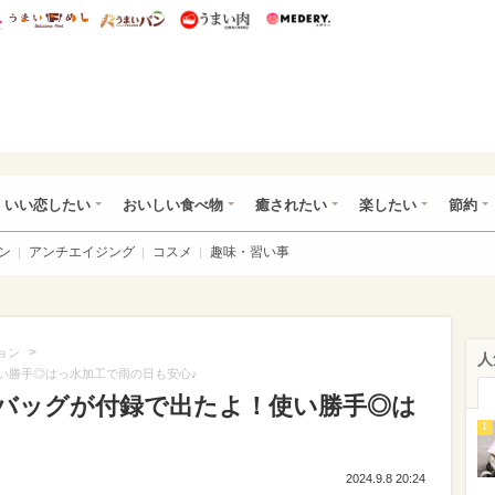
総研 ディズニー特集
mimot.
うまいめし
うまいパン
うまい肉
Medery.
ot.(ミモット)
いい恋したい
おいしい食べ物
癒されたい
楽したい
節約
ン
アンチエイジング
コスメ
趣味・習い事
>
ョン
人
使い勝手◎はっ水加工で雨の日も安心♪
ートバッグが付録で出たよ！使い勝手◎は
1
♪
2024.9.8 20:24