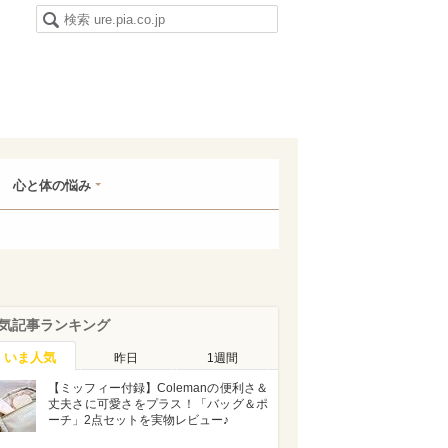
心と体の悩み
気記事ランキング
いま人気
昨日
1週間
【ミッフィー付録】Colemanの便利さ＆
丈夫さに可愛さをプラス！「バッグ＆ポ
ーチ」2点セットを実物レビュー♪