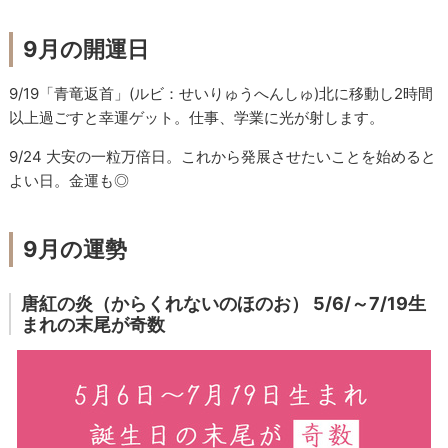
9月の開運日
9/19「青竜返首」(ルビ：せいりゅうへんしゅ)北に移動し2時間
以上過ごすと幸運ゲット。仕事、学業に光が射します。
9/24 大安の一粒万倍日。これから発展させたいことを始めると
よい日。金運も◎
9月の運勢
唐紅の炎（からくれないのほのお） 5/6/～7/19生
まれの末尾が奇数