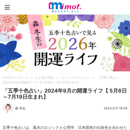
mimot.(ミモット)
mimot.(ミモット)
>
心と体の悩み
>
コミュニケーション
>
「五季十色占い」
2024年9月の開運ライフ【 5月6日～7月19日生まれ】
「五季十色占い」2024年9月の開運ライフ【 5月6日
～7月19日生まれ】
森 冬生
2024.9.11 19:09
五季十色占いは、風水のロジックと心理学、日本固有の伝統色を合わせた