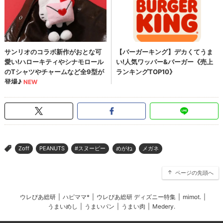
Zoff
PEANUTS
#スヌーピー
めがね
メガネ
>
ページの先頭へ
ウレぴあ総研
|
ハピママ*
|
ウレぴあ総研 ディズニー特集
|
mimot.
|
うまいめし
|
うまいパン
|
うまい肉
|
Medery.