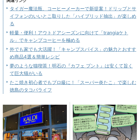
関連リンク
タイガー魔法瓶、コーヒーメーカーで新提案！ドリップとサ
イフォンのいいとこ取りした「ハイブリッド抽出」が楽しめ
る
軽量・便利！アウトドアシーズンに向けて「trangiaケト
ル」でキャンプコーヒーを極める
外でも家でも大活躍！「キャンプスパイス」の魅力とおすす
め商品4選＆簡単レシピ
夢のような猫喫茶！明石の『カフェ プント』は安くて旨く
て巨大猫がいる
たこ焼き初心者でもプロ級に！「スーパー炎たこ」で楽しむ
徳島のタコパライフ