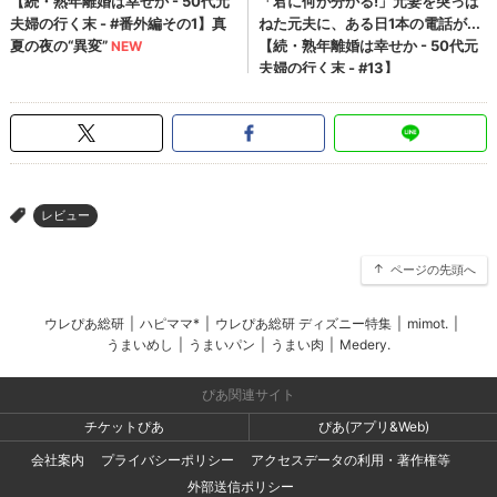
レビュー
>
ページの先頭へ
ウレぴあ総研
|
ハピママ*
|
ウレぴあ総研 ディズニー特集
|
mimot.
|
うまいめし
|
うまいパン
|
うまい肉
|
Medery.
ぴあ関連サイト
チケットぴあ
ぴあ(アプリ&Web)
会社案内
プライバシーポリシー
アクセスデータの利用・著作権等
外部送信ポリシー