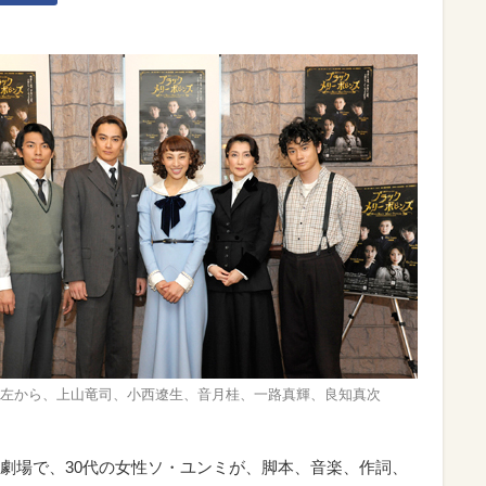
左から、上山竜司、小西遼生、音月桂、一路真輝、良知真次
劇場で、30代の女性ソ・ユンミが、脚本、音楽、作詞、