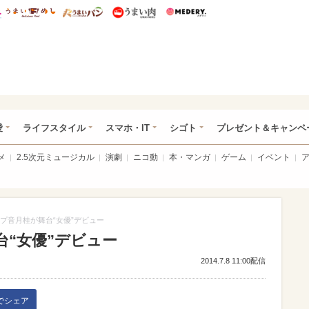
総研 ディズニー特集
mimot.
うまいめし
うまいパン
うまい肉
Medery.
ぴあ総研（うれぴあ）
愛
ライフスタイル
スマホ・IT
シゴト
プレゼント＆キャンペ
メ
2.5次元ミュージカル
演劇
ニコ動
本・マンガ
ゲーム
イベント
プ音月桂が舞台“女優”デビュー
“女優”デビュー
2014.7.8 11:00配信
kでシェア