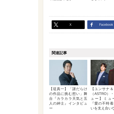
X
Facebook
関連記事
【堤真一】「謎だらけ
【ユンサナ＆
の作品に挑む想い」舞
（ASTRO）
台『カラカラ天気と五
ュー】ミュ
人の紳士』インタビュ
『愛の不時着
ー
いを支え合い