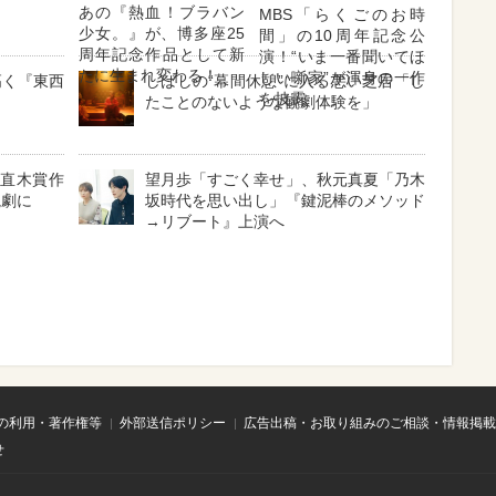
あの『熱血！ブラバン
MBS「らくごのお時
少女。』が、博多座25
間」の10周年記念公
周年記念作品として新
演！“いま一番聞いてほ
たに生まれ変わる！
しい噺家”が渾身の一作
高く『東西
しばしの“幕間休憩”に入る悪い芝居「し
を披露
たことのないような観劇体験を」
と直木賞作
望月歩「すごく幸せ」、秋元真夏「乃木
読劇に
坂時代を思い出し」『鍵泥棒のメソッド
→リブート』上演へ
の利用・著作権等
外部送信ポリシー
広告出稿・お取り組みのご相談・情報掲載
せ