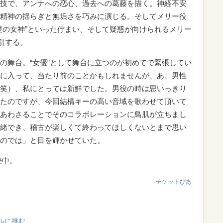
技で、アンナへの恋心、過去への葛藤を描く。神経不安
精神の揺らぎと無垢さを巧みに演じる。そしてメリー役
愛の女神”といった佇まい、そして疑惑が向けられるメリー
引する。
の舞台。“女優”として舞台に立つのが初めてで緊張してい
に入って、当たり前のことかもしれませんが、あ、男性
笑）、私にとっては新鮮でした。男役の時は思いっきり
たのですが、今回結構キーの高い音域を歌わせて頂いて
あわさることでそのコラボレーションに鳥肌が立ちまし
緒でき、稽古が楽しくて終わってほしくないとまで思い
のでは」と目を輝かせていた。
売中。
チケットぴあ
ルに挑む