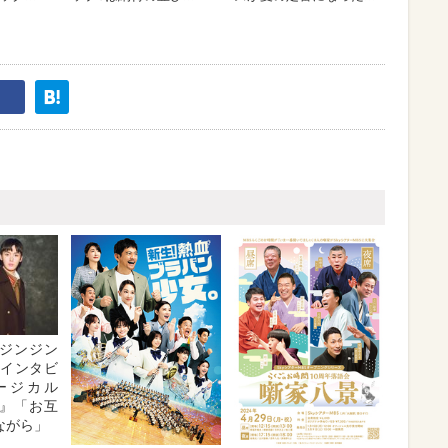
ジンジン
・インタビ
ージカル
』「お互
ながら」