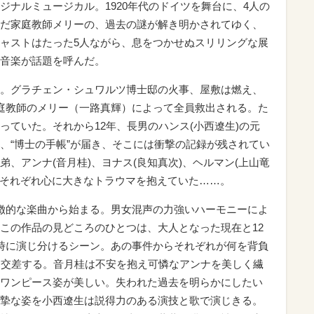
ジナルミュージカル。1920年代のドイツを舞台に、4人の
だ家庭教師メリーの、過去の謎が解き明かされてゆく、
ャストはたった5人ながら、息をつかせぬスリリングな展
音楽が話題を呼んだ。
。グラチェン・シュワルツ博士邸の火事、屋敷は燃え、
庭教師のメリー（一路真輝）によって全員救出される。た
っていた。それから12年、長男のハンス(小西遼生)の元
、“博士の手帳”が届き、そこには衝撃の記録が残されてい
、アンナ(音月桂)、ヨナス(良知真次)、ヘルマン(上山竜
人はそれぞれ心に大きなトラウマを抱えていた……。
徴的な楽曲から始まる。男女混声の力強いハーモニーによ
この作品の見どころのひとつは、大人となった現在と12
時に演じ分けるシーン。あの事件からそれぞれが何を背負
に交差する。音月桂は不安を抱え可憐なアンナを美しく繊
ワンピース姿が美しい。失われた過去を明らかにしたい
摯な姿を小西遼生は説得力のある演技と歌で演じきる。