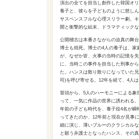
演出の全てを担当し創作した韓国オリ
養子と、彼らを子どものように慈しん
サスペンスフルな心理スリラー劇。キ
開と衝撃的な結末、ドラマティックな
公開稽古は本番さながらの迫真の舞台
博士も焼死。博士の4人の養子は、家
が、なぜか皆、火事の当時の記憶を失
に、当時この事件を担当した刑事から
た。ハンスは散り散りになっていた兄弟
司)を呼び寄せる。12年を経て、4
冒頭から、5人のハーモニーによる象
って、一気に作品の世界に誘われる。
年前の子ども時代を、養子役4名が瞬
ってきたのか、12年前と現在が見事
細に演じ、薄いブルーのクラシカルな
と願う弁護士となったハンス、その真