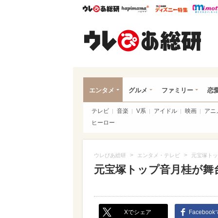
ウレぴあ総研
ハピママ*
ウレぴあ
ウレ
エンタメ
グルメ
ファミリー
恋
テレビ
音楽
V系
アイドル
映画
アニ
ヒーロー
>
>
ウレぴあ総研
エンタメ・テレビ
元宝塚トッ
元宝塚トップ音月桂が舞台
Xでシェア
Faceboo