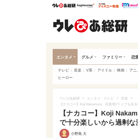
ウレぴあ総研
ハピママ*
ウレぴあ
ウレ
エンタメ
グルメ
ファミリー
恋
テレビ
音楽
V系
アイドル
映画
アニ
ヒーロー
>
>
>
ウレぴあ総研
エンタメ・テレビ
音楽
【ナカコー】Koji Nakamura、言葉/歌/ライ
【ナカコー】Koji Nak
で十分楽しいから過剰な
小野島 大