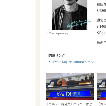
初回
3,68
通常
3,14
Ki/oon
『Masterpeace』
最新
関連リンク
uP!!!・Koji Nakamuraページ