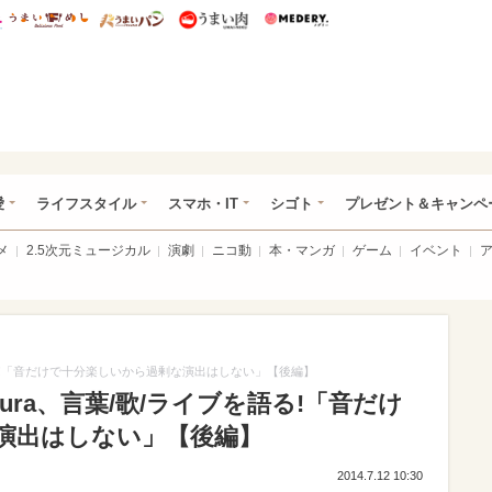
総研 ディズニー特集
mimot.
うまいめし
うまいパン
うまい肉
Medery.
ぴあ総研（うれぴあ）
愛
ライフスタイル
スマホ・IT
シゴト
プレゼント＆キャンペ
メ
2.5次元ミュージカル
演劇
ニコ動
本・マンガ
ゲーム
イベント
ブを語る!「音だけで十分楽しいから過剰な演出はしない」【後編】
amura、言葉/歌/ライブを語る!「音だけ
演出はしない」【後編】
2014.7.12 10:30