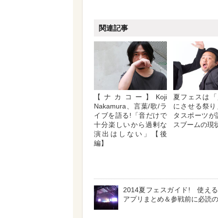
関連記事
【ナカコー】Koji
夏フェスは「
Nakamura、言葉/歌/ラ
にさせる祭り」
イブを語る!「音だけで
タスポーツが
十分楽しいから過剰な
スブームの現状
演出はしない」【後
編】
2014夏フェスガイド! 使え
アプリまとめ＆参戦前に必読の