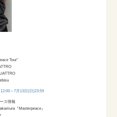
peace Tour"
ATTRO
UATTRO
bisu
00～7月13日(日)23:59
リース情報
 Nakamura『Masterpeace』
中