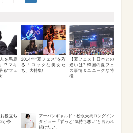
人を馬鹿
2014年“夏フェス”を彩
【夏フェス】日本との
!? マキ
る「ロックな美女た
違いは? 韓国の夏フェ
語る"フェ
ち」大特集!
ス事情＆ユニークな特
"
徴
るお役立ち
アーバンギャルド・松永天馬ロングイン
3か条
タビュー「ずっと“気持ち悪い”と言われ
続けたい」