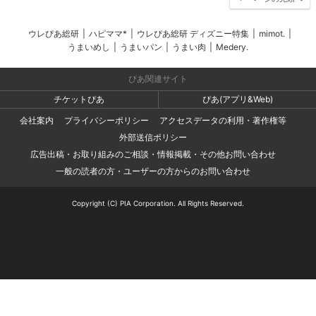
ウレぴあ総研
|
ハピママ*
|
ウレぴあ総研 ディズニー特集
|
mimot.
|
うまいめし
|
うまいパン
|
うまい肉
|
Medery.
ぴあ関連サイト
チケットぴあ
ぴあ(アプリ&Web)
会社案内
プライバシーポリシー
アクセスデータの利用・著作権等
外部送信ポリシー
広告出稿・お取り組みのご相談・情報掲載・その他お問い合わせ
一般の読者の方・ユーザーの方からのお問い合わせ
Copyright (C) PIA Corporation. All Rights Reserved.