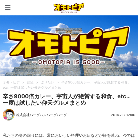
オモトピア
オモトピア
>
欲望
>
ぶりたい
>
辛さ9000倍カレー、宇宙人が絶賛する和食、
etc…一度は試したい仰天グルメまとめ
辛さ9000倍カレー、宇宙人が絶賛する和食、etc…
一度は試したい仰天グルメまとめ
株式会社バーグハンバーグバーグ
2014.7.17 12:00
私たちの身の回りには、常においしい料理やお店などが軒を連ね、今では