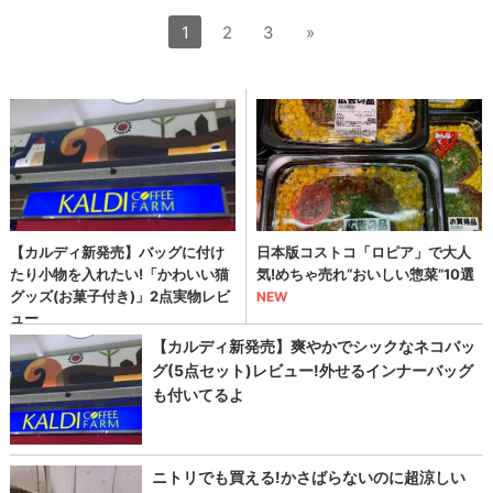
1
2
3
»