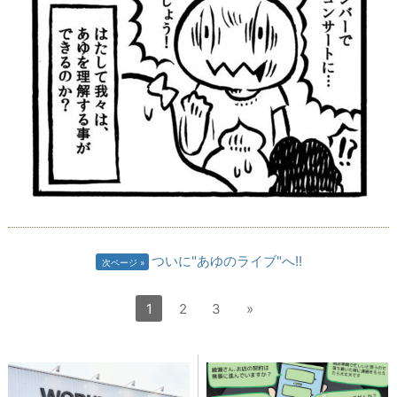
ついに"あゆのライブ"へ!!
次ページ
1
2
3
»