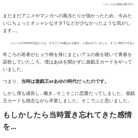
（というか当時の僕です）
まだまだアニメやマンガへの風当たりが強かったため、今みた
いにちょっとオシャレなオタTなどが少なかったような気がし
ます…。
（というか1990年代あたりは「オタクと14歳は人を殺す」と思われていました。すごい時代ですね）
年ごろの若者がヒョウ柄を身にまといアユの曲を聴いて青春を
謳歌していたころ、僕はあゆを聞かずに遊戯王カードをやって
いました。
つまり、
当時は遊戯王orあゆの時代だったのです。
しかし僕も成長し…働き…そこそこに恋愛だってしました。遊戯
王カードも残念ながら卒業しました。そこでふと思いました。
もしかしたら当時置き忘れてきた感情
を…