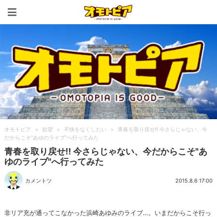
オモトピア
オモトピア
>
欲望
>
不快をなくしたい
>
青春を取り戻せ!! 今さらじゃない、今
だからこそ"あゆのライブ"へ行ってみた
青春を取り戻せ!! 今さらじゃない、今だからこそ"あ
ゆのライブ"へ行ってみた
カメントツ
2015.8.6 17:00
非リア充が通ってこなかった浜崎あゆみのライブ…。いまだからこそ行っ