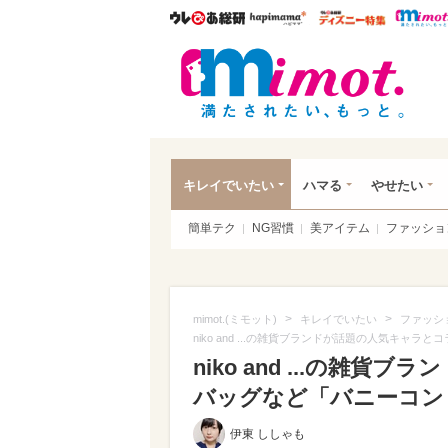
ウレぴあ総研
ハピママ*
ウレぴあ
mim
キレイでいたい
ハマる
やせたい
簡単テク
NG習慣
美アイテム
ファッショ
>
>
mimot.(ミモット)
キレイでいたい
ファッシ
niko and ...の雑貨ブランドが話題の人気キ
niko and ...の雑
バッグなど「バニーコン
伊東 ししゃも