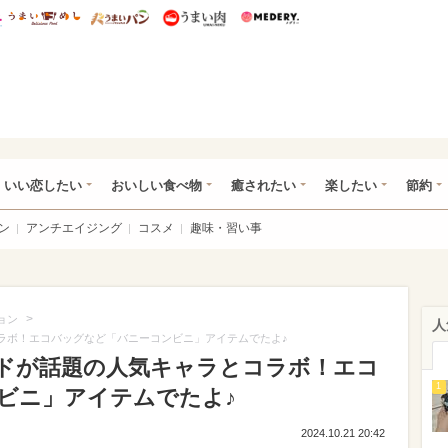
総研 ディズニー特集
mimot.
うまいめし
うまいパン
うまい肉
Medery.
ot.(ミモット)
いい恋したい
おいしい食べ物
癒されたい
楽したい
節約
ン
アンチエイジング
コスメ
趣味・習い事
>
ョン
人
ャラとコラボ！エコバッグなど「バニーコンビニ」アイテムでたよ♪
貨ブランドが話題の人気キャラとコラボ！エコ
1
ビニ」アイテムでたよ♪
2024.10.21 20:42